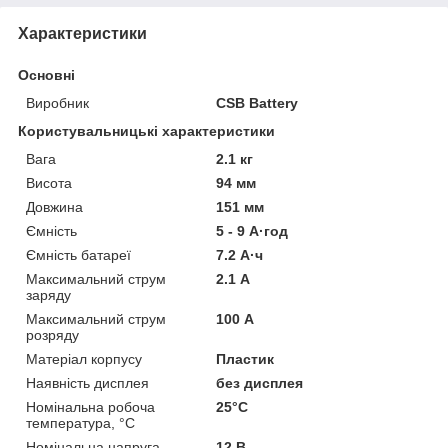
Характеристики
Основні
Виробник
CSB Battery
Користувальницькі характеристики
Вага
2.1 кг
Висота
94 мм
Довжина
151 мм
Ємність
5 - 9 А·год
Ємність батареї
7.2 А·ч
Максимальний струм
2.1 А
заряду
Максимальний струм
100 А
розряду
Матеріал корпусу
Пластик
Наявність дисплея
без дисплея
Номінальна робоча
25°C
температура, °C
Номінальна напруга
12 В