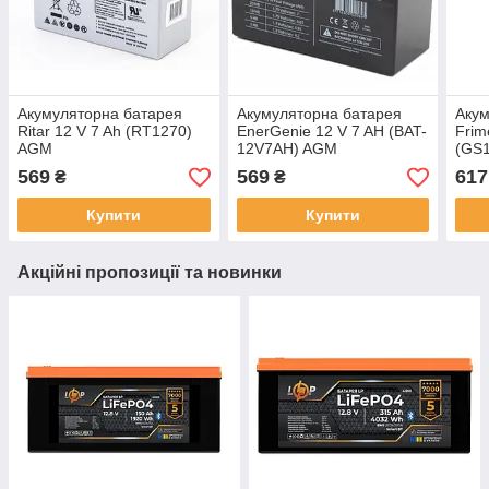
Акумуляторна батарея
Акумуляторна батарея
Акум
Ritar 12 V 7 Ah (RT1270)
EnerGenie 12 V 7 AH (BAT-
Frim
AGM
12V7AH) AGM
(GS
569
569
617
₴
₴
Купити
Купити
Акційні пропозиції та новинки