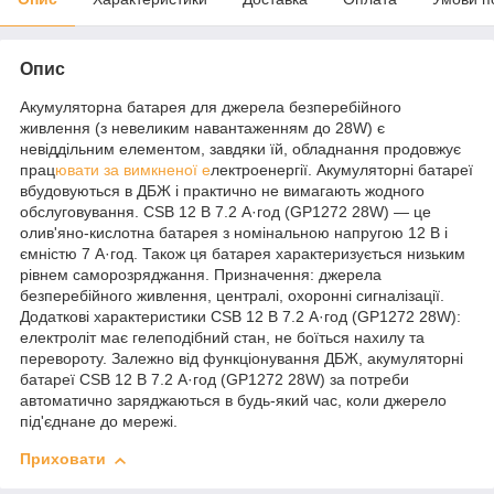
Опис
Акумуляторна батарея для джерела безперебійного
живлення (з невеликим навантаженням до 28W) є
невіддільним елементом, завдяки їй, обладнання продовжує
прац
ювати за вимкненої е
лектроенергії. Акумуляторні батареї
вбудовуються в ДБЖ і практично не вимагають жодного
обслуговування. CSB 12 В 7.2 А·год (GP1272 28W) — це
олив'яно-кислотна батарея з номінальною напругою 12 В і
ємністю 7 А·год. Також ця батарея характеризується низьким
рівнем саморозряджання. Призначення: джерела
безперебійного живлення, централі, охоронні сигналізації.
Додаткові характеристики CSB 12 В 7.2 А·год (GP1272 28W):
електроліт має гелеподібний стан, не боїться нахилу та
перевороту. Залежно від функціонування ДБЖ, акумуляторні
батареї CSB 12 В 7.2 А·год (GP1272 28W) за потреби
автоматично заряджаються в будь-який час, коли джерело
під'єднане до мережі.
Приховати