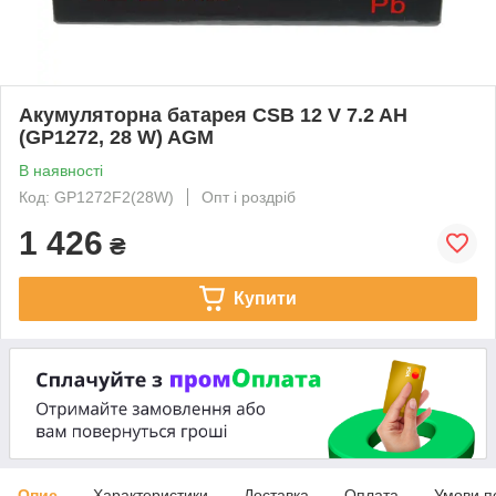
Акумуляторна батарея CSB 12 V 7.2 AH
(GP1272, 28 W) AGM
В наявності
Код: GP1272F2(28W)
Опт і роздріб
1 426
₴
Купити
Опис
Характеристики
Доставка
Оплата
Умови п