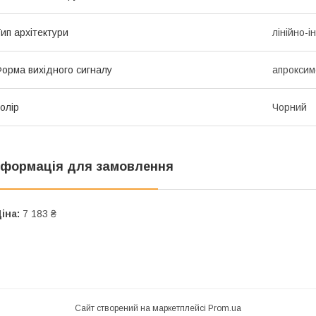
ип архітектури
лінійно-і
орма вихідного сигналу
апроксим
олір
Чорний
нформація для замовлення
іна:
7 183 ₴
Сайт створений на маркетплейсі
Prom.ua