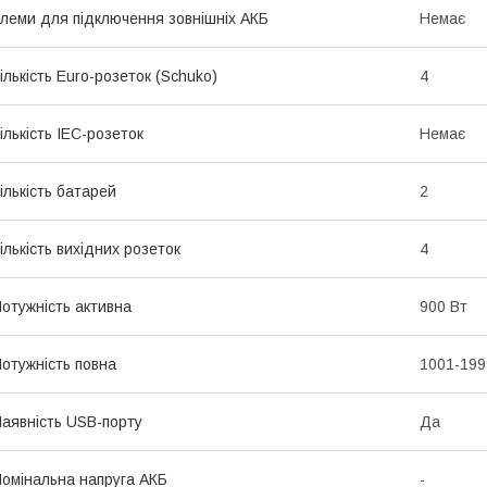
леми для підключення зовнішніх АКБ
Немає
ількість Euro-розеток (Schuko)
4
ількість IEC-розеток
Немає
ількість батарей
2
ількість вихідних розеток
4
отужність активна
900 Вт
отужність повна
1001-199
аявність USB-порту
Да
омінальна напруга АКБ
-