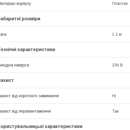
атеріал корпусу
Пластик
Габаритні розміри
ага
1.1 кг
Технічні характеристики
ихідна напруга
230 В
Захист
ахист від короткого замикання
Ні
ахист від перевантаження
Так
Користувальницькі характеристики