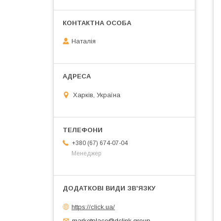
Наталія
Харків, Україна
+380 (67) 674-07-04
Менеджер
https://click.ua/
marketplace@dclink.group