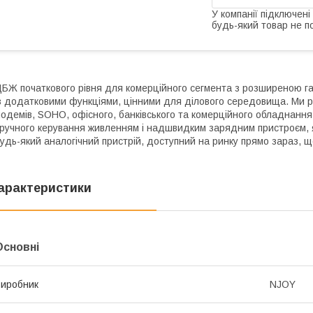
У компанії підключені
будь-який товар не п
БЖ початкового рівня для комерційного сегмента з розширеною гара
з додатковими функціями, цінними для ділового середовища. Ми
одемів, SOHO, офісного, банківського та комерційного обладнан
ручного керування живленням і надшвидким зарядним пристроєм, 
удь-який аналогічний пристрій, доступний на ринку прямо зараз, щ
арактеристики
Основні
иробник
NJOY