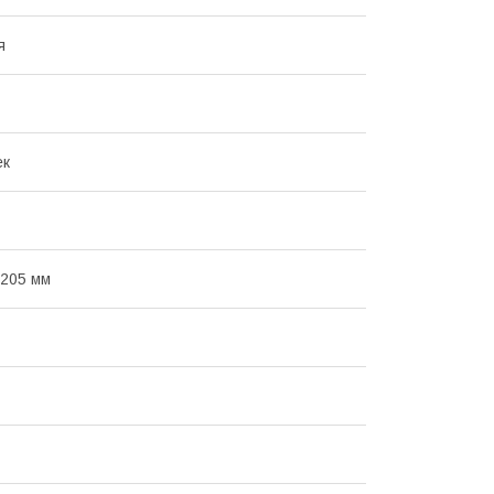
я
ек
205 мм