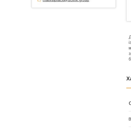
Д
і
м
з
б
Х
В