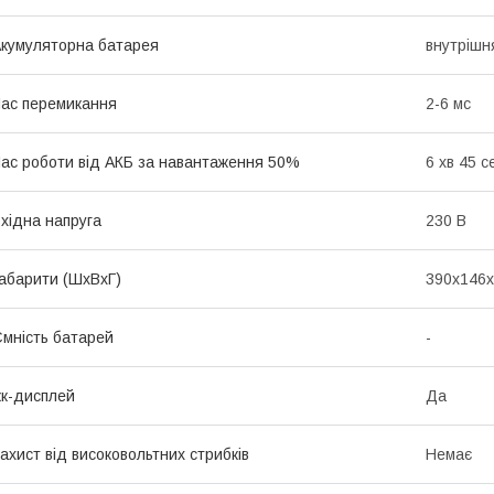
кумуляторна батарея
внутрішн
ас перемикання
2-6 мс
ас роботи від АКБ за навантаження 50%
6 хв 45 с
хідна напруга
230 В
абарити (ШхВхГ)
390х146х
мність батарей
-
к-дисплей
Да
ахист від високовольтних стрибків
Немає