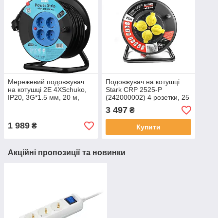
Мережевий подовжувач
Подовжувач на котушці
на котушці 2E 4XSchuko,
Stark CRP 2525-P
ІР20, 3G*1.5 мм, 20 м,
(242000002) 4 розетки, 25
black (2E-
м, чорно-червоний
3 497
₴
CR4315IP20M20)
1 989
₴
Купити
Акційні пропозиції та новинки