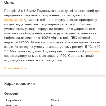
Опис
Переріз: 2 х 1.5 мм2 Подовжувач на котушці призначений для
під'єднання широкого спектра електро- та садового
інструменту
до мережі змінного струму, а також пристроїв у
місцях віддалених від стаціонарних розеток у побутових
умовах експлуатації. Корпус виготовлений з ударостійкого
пластику та обладнаний гумовою ручкою для перенесення.
Кабель виготовлений зі 100% міді в міцній ПВХ обмотці з
індексом H05VV. Може використовуватися поза приміщенням,
за різних погодних умов у температурному режимі -5 °C...+40
°C. Має захист від дітей. Подовжувач обладнаний 4
розетками
євростандарту та має клас захисту IP20. Сертифікований і
відповідає європейським стандартам.
Приховати
Характеристики
Основні
Виробник
Stark
Вимикач
Ні