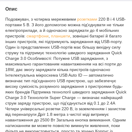
Опис
Подовжувач, з чотирма мережевими
розетками
220 В і 4 USB-
портами 5 В. З його допомогою можна під'єднувати не тільки
електроприлади, а й одночасно заряджати до 4 мобільних
пристроїв:
смартфони
,
планшети
, зовнішні батареї й багато
інших пристроїв, які підтримують заряджання від USB-порту.
Один із представлених USB-портів має більшу вихідну силу
струму та підтримує технологію швидкого заряджання Quick
Charge 3.0 Особливості: Потужне USB заряджання, з
максимально гарантованим навантаженням на всі порти до
18W, дає змогу заряджати кілька пристроїв одночасно
Інтелектуальна мікросхема USB Auto ID — автоматично
визначає тип під'єднаного USB пристрою, що забезпечує
високу сумісність розумного заряджання з пристроями будь-
яких брендів Підтримка технології швидкого заряджання Quick
Charge 3.0 Технологія Super Charge — визначає найкращий
струм заряду пристрою, що під'єднується від 0.1 до 2.4A
Чотири універсальні розетки 220 В, із заземленням і захистом
від перенапруги Дріт 1.8 метра з чистої міді витримує
навантаження до 2500 Вт Загальна кнопка вимикання. Одним
натисканням ви можете повністю вимкнути живлення, поки
фільтр не використовується, просто та зручно Корпус із