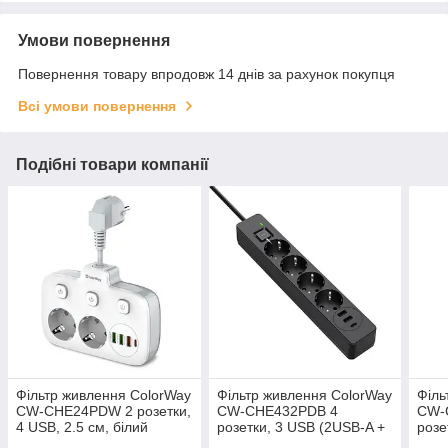
Умови повернення
Повернення товару впродовж 14 днів за рахунок покупця
Всі умови повернення
Подібні товари компанії
Фільтр живлення ColorWay
Фільтр живлення ColorWay
Філь
CW-CHE24PDW 2 розетки,
CW-CHE432PDB 4
CW-
4 USB, 2.5 см, білий
розетки, 3 USB (2USB-A +
розе
1 TYPE-C) (24 W), 2 м,
1 TY