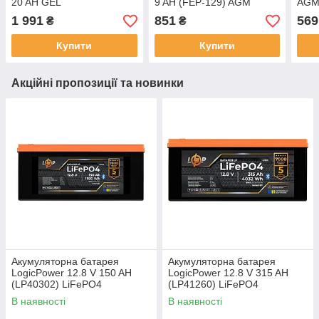
20 AH GEL
9 AH (FEP-129) AGM
AG
1 991
851
569
₴
₴
Купити
Купити
Акційні пропозиції та новинки
Акумуляторна батарея
Акумуляторна батарея
LogicPower 12.8 V 150 AH
LogicPower 12.8 V 315 AH
(LP40302) LiFePO4
(LP41260) LiFePO4
В наявності
В наявності