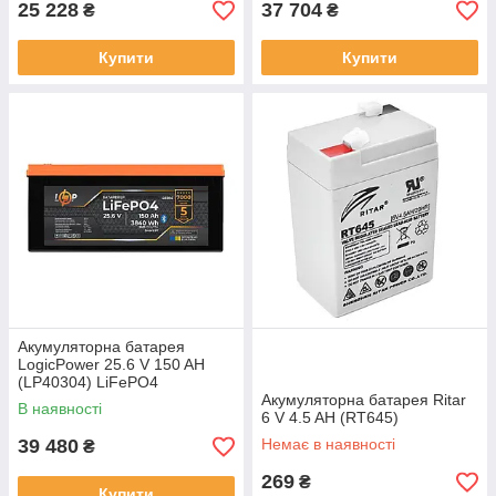
25 228
37 704
₴
₴
Купити
Купити
Акумуляторна батарея
LogicPower 25.6 V 150 AH
(LP40304) LiFePO4
Акумуляторна батарея Ritar
В наявності
6 V 4.5 AH (RT645)
39 480
Немає в наявності
₴
269
₴
Купити