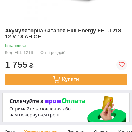
Акумуляторна батарея Full Energy FEL-1218
12 V 18 AH GEL
В наявності
Код: FEL-1218
Опт і роздріб
1 755
₴
Купити
Опис
Характеристики
Доставка
Оплата
Умови 