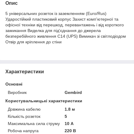
Опис
5 універсальних розеток із заземленням (Euro/Rus)
Ударостійкий пластиковий корпус Захист комп'ютерної та
офісної техніки від перешкод, перевантажень і від короткого
замикання Виделка для під'єднання до джерела
безперебійного живлення C14 (UPS) Вимикач зі світлодіодом
Отвір для кріплення до стіни
Характеристики
Основні
Виробник
Gembird
Користувальницькі характеристики
Довжина кабелю
1.8 м
Кількість розеток
5
Максимальна сила струму
10 А
Робоча напруга
220 В