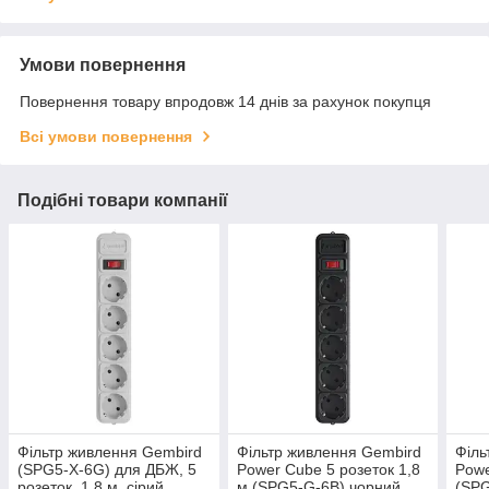
Умови повернення
Повернення товару впродовж 14 днів за рахунок покупця
Всі умови повернення
Подібні товари компанії
Фільтр живлення Gembird
Фільтр живлення Gembird
Філь
(SPG5-X-6G) для ДБЖ, 5
Power Cube 5 розеток 1,8
Powe
розеток, 1.8 м, сірий
м (SPG5-G-6B) чорний
(SPG