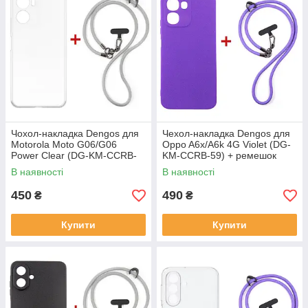
Чохол-накладка Dengos для
Чeхол-накладка Dengos для
Motorola Moto G06/G06
Oppo A6x/A6k 4G Violet (DG-
Power Clear (DG-KM-CCRB-
KM-CCRB-59) + ремешок
29) + ремінець
В наявності
В наявності
450
490
₴
₴
Купити
Купити