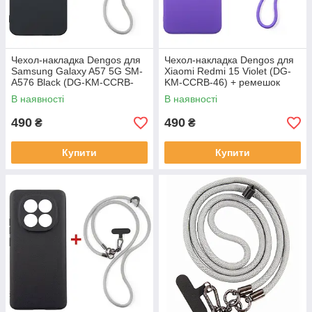
Чeхол-накладка Dengos для
Чeхол-накладка Dengos для
Samsung Galaxy A57 5G SM-
Xiaomi Redmi 15 Violet (DG-
A576 Black (DG-KM-CCRB-
KM-CCRB-46) + ремешок
09) + ремешок
В наявності
В наявності
490
490
₴
₴
Купити
Купити