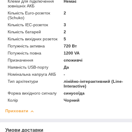
Клеми для підключення
Немає
зовнішніх АКБ
Кількість Euro-розеток
2
(Schuko)
Кількість IEC-розеток
3
Кількість батарей
2
Кількість вихідних розеток
5
Потужність активна
720 Вт
Потужність повна
1200 VA
Призначення
споживчі
Наявність USB-порту
Да
Номінальна напруга АКБ
-
Тип архітектури
лінійно-інтерактивний (Line-
Interactive)
Форма вихідного сигналу
синусоїда
Колір
Чорний
Приховати
Умови доставки