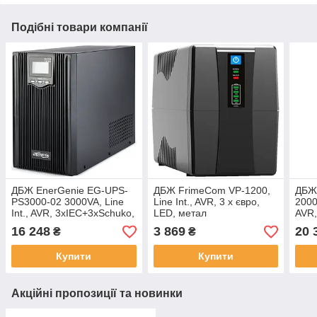
Подібні товари компанії
ДБЖ EnerGenie EG-UPS-
ДБЖ FrimeCom VP-1200,
ДБЖ
PS3000-02 3000VA, Line
Line Int., AVR, 3 x євро,
2000
Int., AVR, 3xIEC+3xSchuko,
LED, метал
AVR,
метал
мет
16 248
3 869
20 
₴
₴
Купити
Купити
Акційні пропозиції та новинки