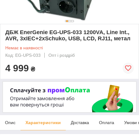
ДБЖ EnerGenie EG-UPS-033 1200VA, Line Int.,
AVR, 3xIEC+2xSchuko, USB, LCD, RJ11, метал
Немає в наявності
Код: EG-UPS-033
Опт і роздріб
4 999
₴
Опис
Характеристики
Доставка
Оплата
Умови 