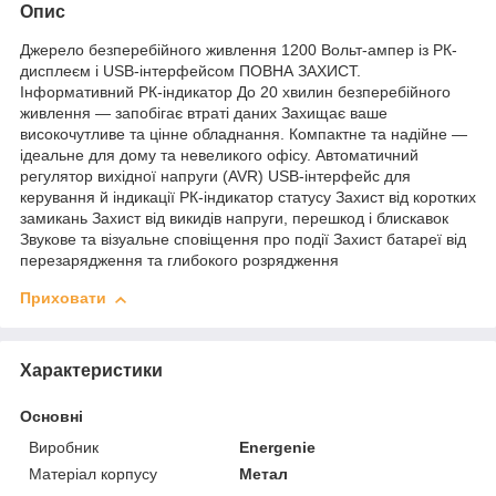
Опис
Джерело безперебійного живлення 1200 Вольт-ампер із РК-
дисплеєм і USB-інтерфейсом ПОВНА ЗАХИСТ.
Інформативний РК-індикатор До 20 хвилин безперебійного
живлення — запобігає втраті даних Захищає ваше
високочутливе та цінне обладнання. Компактне та надійне —
ідеальне для дому та невеликого офісу. Автоматичний
регулятор вихідної напруги (AVR) USB-інтерфейс для
керування й індикації РК-індикатор статусу Захист від коротких
замикань Захист від викидів напруги, перешкод і блискавок
Звукове та візуальне сповіщення про події Захист батареї від
перезарядження та глибокого розрядження
Приховати
Характеристики
Основні
Виробник
Energenie
Матеріал корпусу
Метал