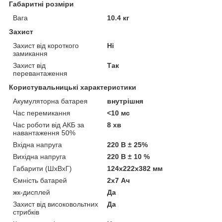
Габаритні розміри
Вага
10.4 кг
Захист
Захист від короткого
Ні
замикання
Захист від
Так
перевантаження
Користувальницькі характеристики
Акумуляторна батарея
внутрішня
Час перемикання
<10 мс
Час роботи від АКБ за
8 хв
навантаження 50%
Вхідна напруга
220 В ± 25%
Вихідна напруга
220 В ± 10 %
Габарити (ШхВхГ)
124х222х382 мм
Ємність батарей
2х7 Ач
жк-дисплей
Да
Захист від високовольтних
Да
стрибків