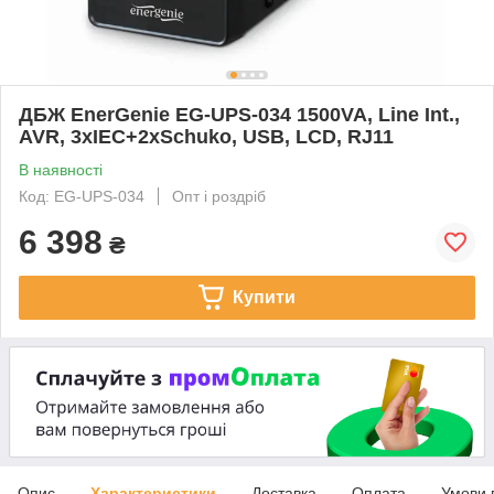
ДБЖ EnerGenie EG-UPS-034 1500VA, Line Int.,
AVR, 3xIEC+2xSchuko, USB, LCD, RJ11
В наявності
Код: EG-UPS-034
Опт і роздріб
6 398
₴
Купити
Опис
Характеристики
Доставка
Оплата
Умови 