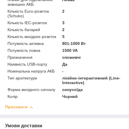
зовнішніх АКБ
Кількість Euro-розеток
2
(Schuko)
Кількість IEC-розеток
3
Кількість батарей
2
Кількість вихідних розеток
5
Потужність активна
801-1000 Вт
Потужність повна
1500 VA
Призначення
споживчі
Наявність USB-порту
Да
Номінальна напруга АКБ
-
Тип архітектури
лінійно-інтерактивний (Line-
Interactive)
Форма вихідного сигналу
синусоїда
Колір
Чорний
Приховати
Умови доставки