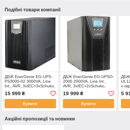
Подібні товари компанії
ДБЖ EnerGenie EG-UPS-
ДБЖ EnerGenie EG-UPSO-
ДБЖ
PS3000-02 3000VA, Line
2000 2000VA, Line Int.,
UL12
Int., AVR, 3xIEC+3xSchuko,
AVR, 3xIEC+2xSchuko,
x єв
метал
метал
15 999
19 999
5 9
₴
₴
Купити
Купити
Акційні пропозиції та новинки