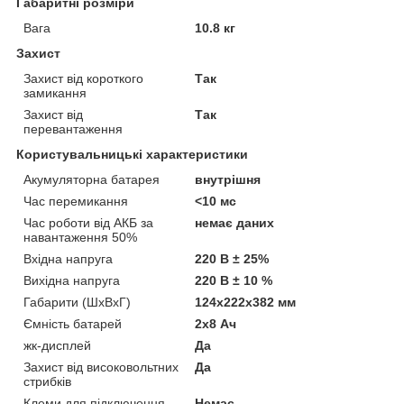
Габаритні розміри
Вага
10.8 кг
Захист
Захист від короткого
Так
замикання
Захист від
Так
перевантаження
Користувальницькі характеристики
Акумуляторна батарея
внутрішня
Час перемикання
<10 мс
Час роботи від АКБ за
немає даних
навантаження 50%
Вхідна напруга
220 В ± 25%
Вихідна напруга
220 В ± 10 %
Габарити (ШхВхГ)
124х222х382 мм
Ємність батарей
2х8 Ач
жк-дисплей
Да
Захист від високовольтних
Да
стрибків
Клеми для підключення
Немає