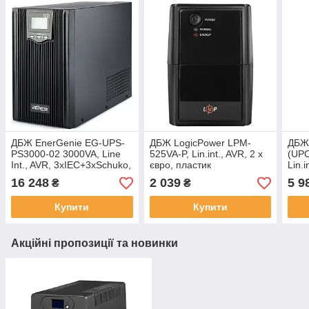
ДБЖ EnerGenie EG-UPS-
ДБЖ LogicPower LPM-
ДБЖ
PS3000-02 3000VA, Line
525VA-P, Lin.int., AVR, 2 x
(UP
Int., AVR, 3xIEC+3xSchuko,
євро, пластик
Lin.i
метал
USB,
16 248
2 039
5 9
₴
₴
Купити
Купити
Акційні пропозиції та новинки