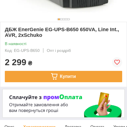
ДБЖ EnerGenie EG-UPS-B650 650VA, Line Int.,
AVR, 2xSchuko
В наявності
Код: EG-UPS-B650
Опт і роздріб
2 299
₴
Купити
Опис
Характеристики
Доставка
Оплата
Умови 