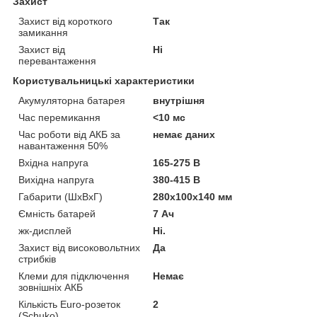
Захист
Захист від короткого
Так
замикання
Захист від
Ні
перевантаження
Користувальницькі характеристики
Акумуляторна батарея
внутрішня
Час перемикання
<10 мс
Час роботи від АКБ за
немає даних
навантаження 50%
Вхідна напруга
165-275 В
Вихідна напруга
380-415 В
Габарити (ШхВхГ)
280х100х140 мм
Ємність батарей
7 Ач
жк-дисплей
Ні.
Захист від високовольтних
Да
стрибків
Клеми для підключення
Немає
зовнішніх АКБ
Кількість Euro-розеток
2
(Schuko)