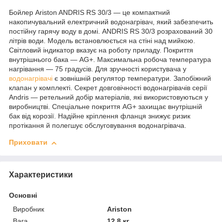
Бойлер Ariston ANDRIS RS 30/3 — це компактний
накопичувальний електричний водонагрівач, який забезпечить
постійну гарячу воду в домі. ANDRIS RS 30/3 розрахований 30
літрів води. Модель встановлюється на стіні над мийкою.
Світловий індикатор вказує на роботу приладу. Покриття
внутрішнього бака — AG+. Максимальна робоча температура
нагрівання — 75 градусів. Для зручності користувача у
водонагрівачі
є зовнішній регулятор температури. Запобіжний
клапан у комплекті. Секрет довговічності водонагрівачів серії
Andris — ретельний добір матеріалів, які використовуються у
виробництві. Спеціальне покриття AG+ захищає внутрішній
бак від корозії. Надійне кріплення фланця знижує ризик
протікання й полегшує обслуговування водонагрівача.
Приховати
Характеристики
Основні
Виробник
Ariston
Вага
12.8 кг