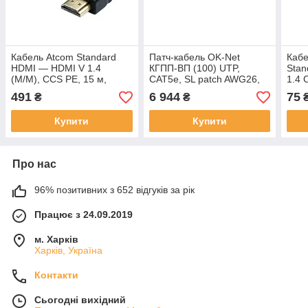
Кабель Atcom Standard
Патч-кабель OK-Net
Кабе
HDMI — HDMI V 1.4
КГПП-ВП (100) UTP,
Stan
(M/M), CCS PE, 15 м,
CAT5е, SL patch AWG26,
1.4 
Black (17395)
4х2х0.48, бухта 305 м
пак
491
6 944
75
₴
₴
(7933129)
Купити
Купити
Про нас
96% позитивних з 652 відгуків за рік
Працює з 24.09.2019
м. Харків
Харків, Україна
Контакти
Сьогодні вихідний