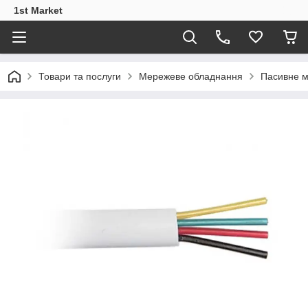
1st Market
Товари та послуги
Мережеве обладнання
Пасивне 