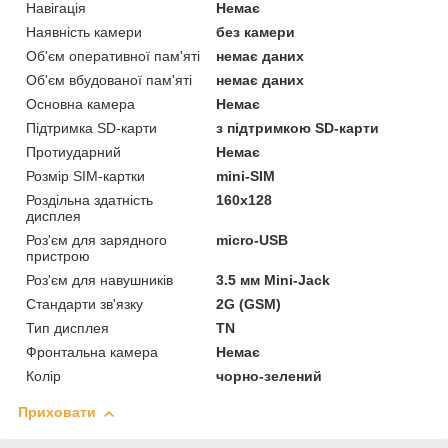
Навігація
Немає
Наявність камери
без камери
Об'єм оперативної пам'яті
немає даних
Об'єм вбудованої пам'яті
немає даних
Основна камера
Немає
Підтримка SD-карти
з підтримкою SD-карти
Протиударний
Немає
Розмір SIM-картки
mini-SIM
Роздільна здатність
160х128
дисплея
Роз'єм для зарядного
micro-USB
пристрою
Роз'єм для навушників
3.5 мм Mini-Jack
Стандарти зв'язку
2G (GSM)
Тип дисплея
TN
Фронтальна камера
Немає
Колір
чорно-зелений
Приховати