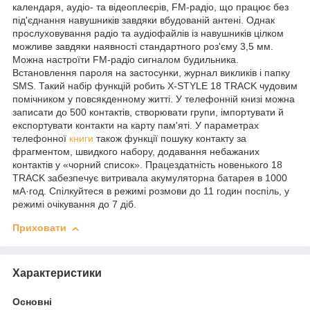
календаря, аудіо- та відеоплеєрів, FM-радіо, що працює без
під'єднання навушників завдяки вбудованій антені. Однак
прослуховування радіо та аудіофайлів із навушників цілком
можливе завдяки наявності стандартного роз'єму 3,5 мм.
Можна настроїти FM-радіо сигналом будильника.
Встановлення пароля на застосунки, журнал викликів і папку
SMS. Такий набір функцій робить X-STYLE 18 TRACK чудовим
помічником у повсякденному житті. У телефонній книзі можна
записати до 500 контактів, створювати групи, імпортувати й
експортувати контакти на карту пам'яті. У параметрах
телефонної
книги
також функції пошуку контакту за
фрагментом, швидкого набору, додавання небажаних
контактів у «чорний список». Працездатність новенького 18
TRACK забезпечує витривала акумуляторна батарея в 1000
мА·год. Спілкуйтеся в режимі розмови до 11 годин поспіль, у
режимі очікування до 7 діб.
Приховати
Характеристики
Основні