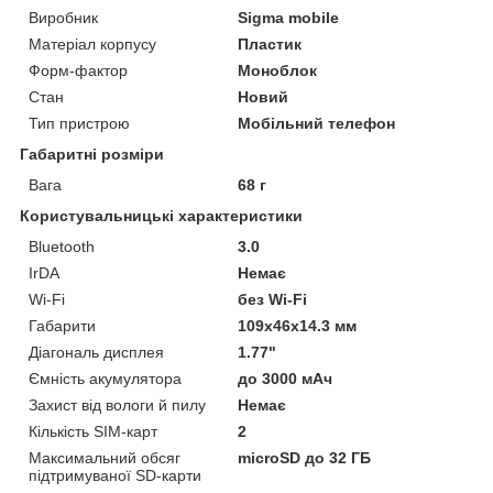
Виробник
Sigma mobile
Матеріал корпусу
Пластик
Форм-фактор
Моноблок
Стан
Новий
Тип пристрою
Мобільний телефон
Габаритні розміри
Вага
68 г
Користувальницькі характеристики
Bluetooth
3.0
IrDA
Немає
Wi-Fi
без Wi-Fi
Габарити
109х46х14.3 мм
Діагональ дисплея
1.77"
Ємність акумулятора
до 3000 мАч
Захист від вологи й пилу
Немає
Кількість SIM-карт
2
Максимальний обсяг
microSD до 32 ГБ
підтримуваної SD-карти