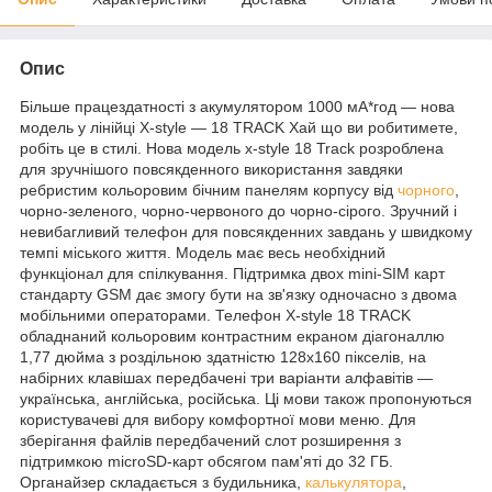
Опис
Більше працездатності з акумулятором 1000 мА*год — нова
модель у лінійці X-style — 18 TRACK Хай що ви робитимете,
робіть це в стилі. Нова модель x-style 18 Track розроблена
для зручнішого повсякденного використання завдяки
ребристим кольоровим бічним панелям корпусу від
чорного
,
чорно-зеленого, чорно-червоного до чорно-сірого. Зручний і
невибагливий телефон для повсякденних завдань у швидкому
темпі міського життя. Модель має весь необхідний
функціонал для спілкування. Підтримка двох mini-SIM карт
стандарту GSM дає змогу бути на зв'язку одночасно з двома
мобільними операторами. Телефон X-style 18 TRACK
обладнаний кольоровим контрастним екраном діагоналлю
1,77 дюйма з роздільною здатністю 128х160 пікселів, на
набірних клавішах передбачені три варіанти алфавітів —
українська, англійська, російська. Ці мови також пропонуються
користувачеві для вибору комфортної мови меню. Для
зберігання файлів передбачений слот розширення з
підтримкою microSD-карт обсягом пам'яті до 32 ГБ.
Органайзер складається з будильника,
калькулятора
,