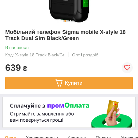
Мобільний телефон Sigma mobile X-style 18
Track Dual Sim Black/Green
В наявності
Код: X-style 18 Track Black/Gr
Опт і роздріб
639
₴
Купити
Опис
Характеристики
Доставка
Оплата
Умови п