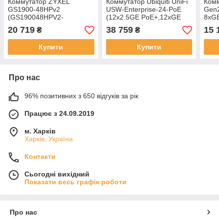
Коммутатор ZYXEL
Коммутатор Ubiquiti UniFi
Комм
GS1900-48HPv2
USW-Enterprise-24-PoE
Gen
(GS190048HPV2-
(12x2.5GE PoE+,12xGE
8хGE
EU0101F) (24xGE, 24xGE
PoE+, 2xSFP+, max PoE
42W
20 719
38 759
15 
₴
₴
PoE+, 2xSFP, Max POE
400W, L3)
170W, Web Smart)
Купити
Купити
Про нас
96% позитивних з 650 відгуків за рік
Працює з 24.09.2019
м. Харків
Харків, Україна
Контакти
Сьогодні вихідний
Показати весь графік роботи
Про нас