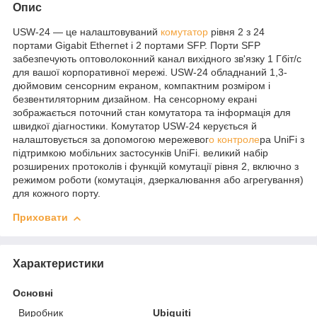
Опис
USW-24 — це налаштовуваний
комутатор
рівня 2 з 24
портами Gigabit Ethernet і 2 портами SFP. Порти SFP
забезпечують оптоволоконний канал вихідного зв'язку 1 Гбіт/с
для вашої корпоративної мережі. USW-24 обладнаний 1,3-
дюймовим сенсорним екраном, компактним розміром і
безвентиляторним дизайном. На сенсорному екрані
зображається поточний стан комутатора та інформація для
швидкої діагностики. Комутатор USW-24 керується й
налаштовується за допомогою мережевог
о контроле
ра UniFi з
підтримкою мобільних застосунків UniFi. великий набір
розширених протоколів і функцій комутації рівня 2, включно з
режимом роботи (комутація, дзеркалювання або агрегування)
для кожного порту.
Приховати
Характеристики
Основні
Виробник
Ubiquiti