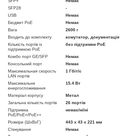
SFP+
Немає
SFP28
-
USB
Немає
Бюджет PoE
Немає
Вага
2600 г
Входить до комплекту
комутатор, документація
Кількість портів із
без підтримки PoE
підтримкою PoE
Комбо порт GE/SFP
Немає
Консольний порт
Немає
Максимальная скорость
1 Гбіт/с
LAN портів
Максимальне
15.4 Вт
енергоспоживання
Матеріал корпусу
Метал
Загальна кількість портів
26 портів
Підтримка
немає/ні/ні
PoE/PoE+/PoE++
Розміри (ШхВхГ)
443 х 43 х 221 мм
Стекування
Немає