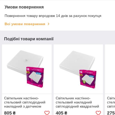
Умови повернення
Повернення товару впродовж 14 днів за рахунок покупця
Всі умови повернення
Подібні товари компанії
Світильник настінно-
Світильник настінно-
Світ
стельовий світлодіодний
стельовий накладний
стел
накладний з датчиком
світлодіодний квадратний
світ
руху ELM MIRA S 30W
ELM 20W 6500 К MIRA
ELM 
805
405
275
₴
₴
6500 К IP40 26-0106
IP40 26-0078
IP40