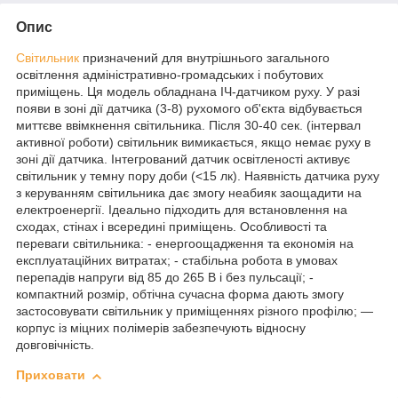
Опис
Світильник
призначений для внутрішнього загального
освітлення адміністративно-громадських і побутових
приміщень. Ця модель обладнана ІЧ-датчиком руху. У разі
появи в зоні дії датчика (3-8) рухомого об'єкта відбувається
миттєве ввімкнення світильника. Після 30-40 сек. (інтервал
активної роботи) світильник вимикається, якщо немає руху в
зоні дії датчика. Інтегрований датчик освітленості активує
світильник у темну пору доби (<15 лк). Наявність датчика руху
з керуванням світильника дає змогу неабияк заощадити на
електроенергії. Ідеально підходить для встановлення на
сходах, стінах і всередині приміщень. Особливості та
переваги світильника: - енергоощадження та економія на
експлуатаційних витратах; - стабільна робота в умовах
перепадів напруги від 85 до 265 В і без пульсації; -
компактний розмір, обтічна сучасна форма дають змогу
застосовувати світильник у приміщеннях різного профілю; —
корпус із міцних полімерів забезпечують відносну
довговічність.
Приховати