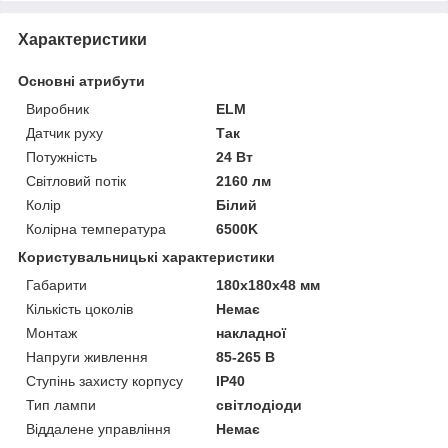
Характеристики
Основні атрибути
Виробник
ELM
Датчик руху
Так
Потужність
24 Вт
Світловий потік
2160 лм
Колір
Білий
Колірна температура
6500K
Користувальницькі характеристики
Габарити
180х180х48 мм
Кількість цоколів
Немає
Монтаж
накладної
Напруги живлення
85-265 В
Ступінь захисту корпусу
IP40
Тип лампи
світлодіоди
Віддалене управління
Немає