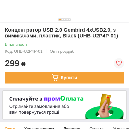
Концентратор USB 2.0 Gembird 4хUSB2.0, з
вимикачами, пластик, Black (UHB-U2P4P-01)
В наявності
Код: UHB-U2P4P-01
Опт і роздріб
299
₴
Купити
Опис
Характеристики
Доставка
Оплата
Умови п