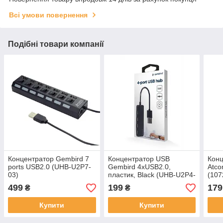
Всі умови повернення
Подібні товари компанії
Концентратор Gembird 7
Концентратор USB
Конц
ports USB2.0 (UHB-U2P7-
Gembird 4хUSB2.0,
Atco
03)
пластик, Black (UHB-U2P4-
(107
06)
499
199
179
₴
₴
Купити
Купити