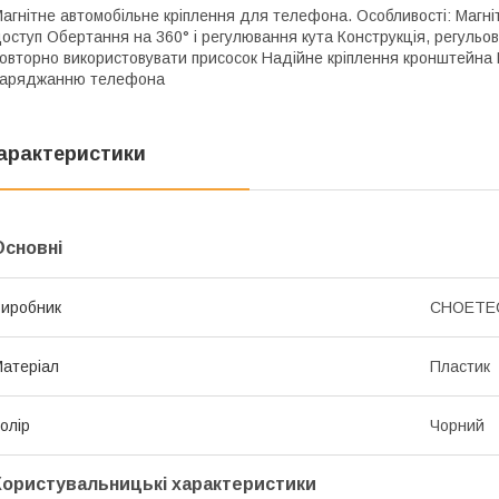
агнітне автомобільне кріплення для телефона. Особливості: Магн
оступ Обертання на 360° і регулювання кута Конструкція, регульо
овторно використовувати присосок Надійне кріплення кронштейна Ма
заряджанню телефона
арактеристики
Основні
иробник
CHOETE
атеріал
Пластик
олір
Чорний
Користувальницькі характеристики