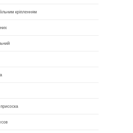
більним кріпленням
них
льний
а
 присоска
усов