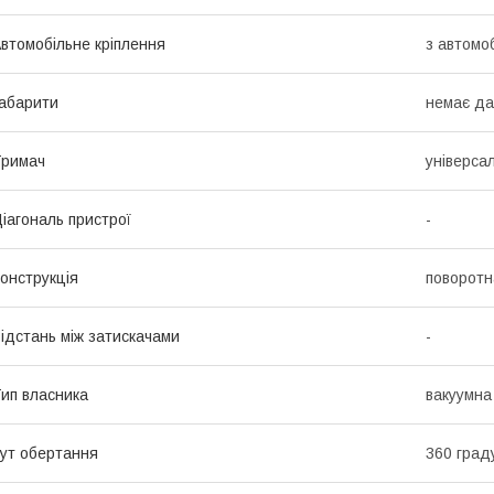
втомобільне кріплення
з автомо
абарити
немає да
Тримач
універса
іагональ пристрої
-
онструкція
поворотн
ідстань між затискачами
-
ип власника
вакуумна
ут обертання
360 град