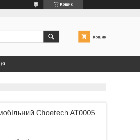
Кошик
Кошик
ЦЯ
мобільний Choetech AT0005