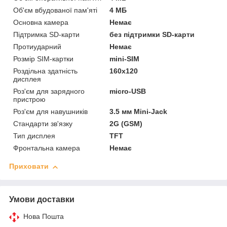
Об'єм вбудованої пам'яті
4 МБ
Основна камера
Немає
Підтримка SD-карти
без підтримки SD-карти
Протиударний
Немає
Розмір SIM-картки
mini-SIM
Роздільна здатність
160х120
дисплея
Роз'єм для зарядного
micro-USB
пристрою
Роз'єм для навушників
3.5 мм Mini-Jack
Стандарти зв'язку
2G (GSM)
Тип дисплея
TFT
Фронтальна камера
Немає
Приховати
Умови доставки
Нова Пошта