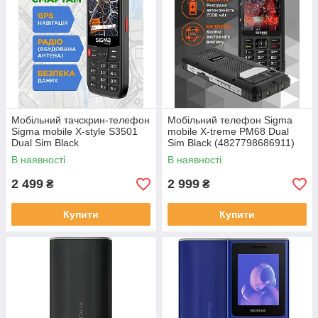
Мобільний тачскрин-телефон
Мобільний телефон Sigma
Sigma mobile X-style S3501
mobile X-treme PM68 Dual
Dual Sim Black
Sim Black (4827798686911)
(4827798345511)
В наявності
В наявності
2 499
2 999
₴
₴
Купити
Купити