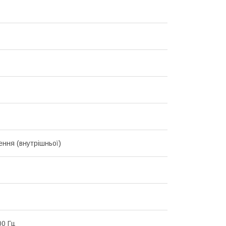
ення (внутрішньої)
00 Гц