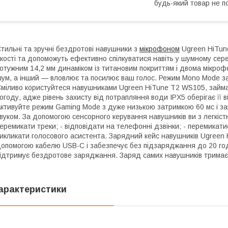
будь-який товар не п
тильні та зручні бездротові навушники з
мікрофоном
Ugreen HiTune
кості та допоможуть ефективно спілкуватися навіть у шумному сер
отужним 14,2 мм динаміком із титановим покриттям і двома мікро
ум, а інший — вловлює та посилює ваш голос. Режим Mono Mode з
міливо користуйтеся навушниками Ugreen HiTune T2 WS105, займ
огоду, адже рівень захисту від потрапляння води IPX5 оберігає її 
ктивуйте режим Gaming Mode з дуже низькою затримкою 60 мс і за
вуком. За допомогою сенсорного керування навушників ви з легкіст
еремикати треки; - відповідати на телефонні дзвінки; - перемикат
икликати голосового асистента. Зарядний кейс навушників Ugreen
опомогою кабелю USB-C і забезпечує без підзаряджання до 20 год
ідтримує бездротове заряджання. Заряд самих навушників тримає
арактеристики