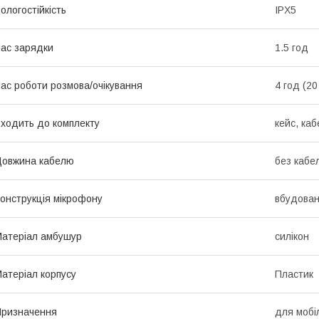
ологостійкість
IPX5
ас зарядки
1.5 год
ас роботи розмова/очікування
4 год (20
ходить до комплекту
кейс, ка
овжина кабелю
без кабе
онструкція мікрофону
вбудован
атеріал амбушур
силікон
атеріал корпусу
Пластик
ризначення
для мобі