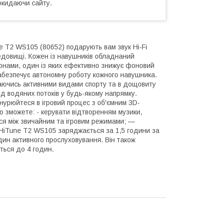
окидаючи сайту.
 T2 WS105 (80652) подарують вам звук Hi-Fi
едовищі. Кожен із навушників обладнаний
фонами, один із яких ефективно знижує фоновий
абезпечує автономну роботу кожного навушника.
аючись активними видами спорту та в дощовиту
від водяних потоків у будь-якому напрямку.
нурюйтеся в ігровий процес з об'ємним 3D-
ю зможете: - керувати відтворенням музики,
ися між звичайним та ігровим режимами; —
 HiTune T2 WS105 заряджається за 1,5 години за
ин активного прослуховування. Він також
ться до 4 годин.