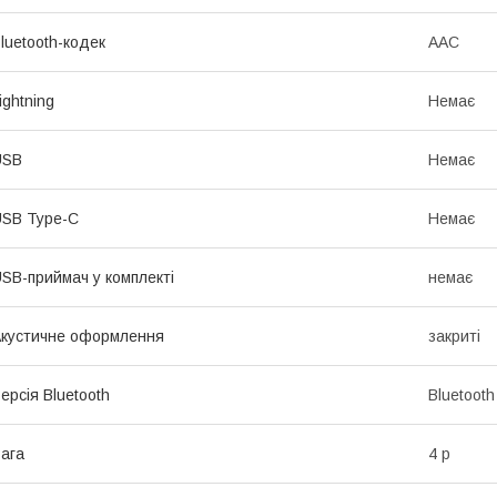
luetooth-кодек
AAC
ightning
Немає
USB
Немає
SB Type-C
Немає
SB-приймач у комплекті
немає
кустичне оформлення
закриті
ерсія Bluetooth
Bluetooth
ага
4 р