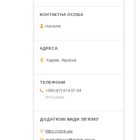
Наталія
Харків, Україна
+380 (67) 674-07-04
Менеджер
https://click.ua/
marketplace@dclink.group