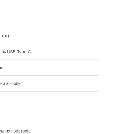
 год)
бель USB Type-C
ля
ий в корпус
льних пристроїв