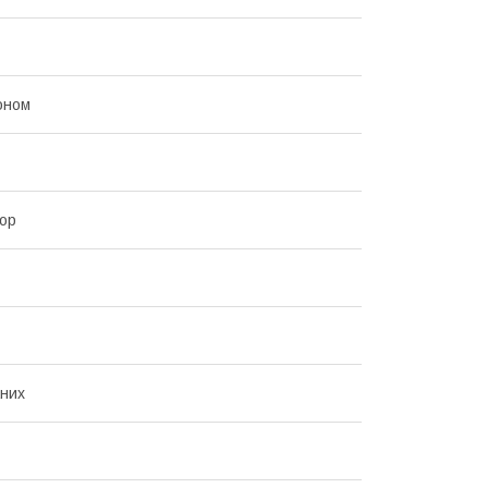
оном
ор
них