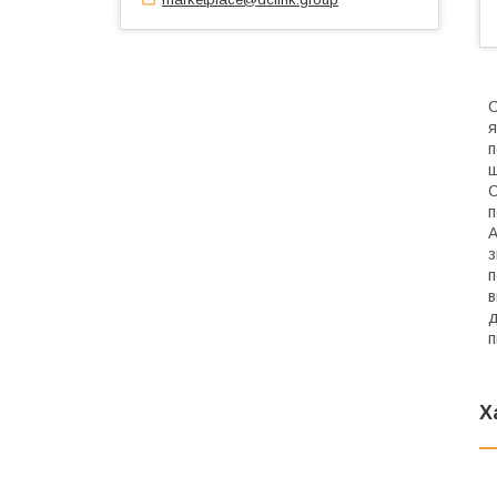
С
я
п
ш
С
п
А
з
п
в
д
п
Х