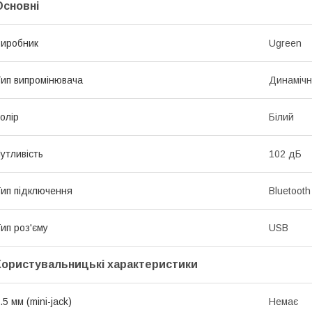
Основні
иробник
Ugreen
ип випромінювача
Динаміч
олір
Білий
утливість
102 дБ
ип підключення
Bluetooth
ип роз'єму
USB
Користувальницькі характеристики
.5 мм (mini-jack)
Немає