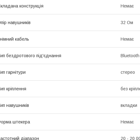
кладана конструкція
Немає
пір навушників
32 Ом
німний кабель
Немає
ип бездротового під'єднання
Bluetooth
ип гарнітури
стерео
ип кріплення
без кріпл
ип навушників
вкладки
орма штекера
Немає
астотний діапазон
20 - 20 0