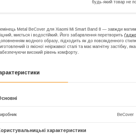
будь-який товар не п
емінець Metal BeCover для Xiaomi Mi Smart Band 8 — завжди матим
іцний, миється і водостійкий. Його забарвлення перетворить
ґадж
оповненням модного образу, підходить як до повсякденного стилю 
иготовлений із якісної неіржавкої сталі та має магнітну застібку, я
абезпечуючи високий рівень комфорту.
арактеристики
Основні
иробник
BeCover
Користувальницькі характеристики