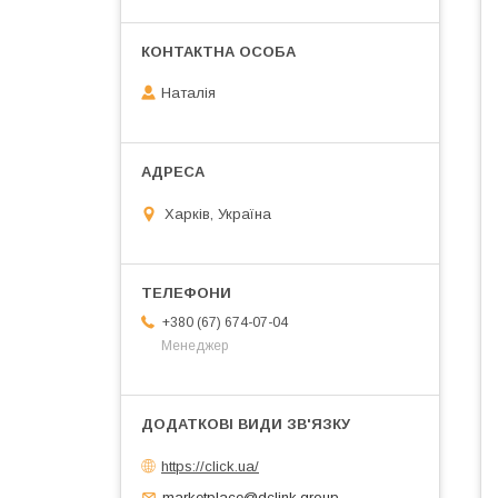
Наталія
Харків, Україна
+380 (67) 674-07-04
Менеджер
https://click.ua/
marketplace@dclink.group