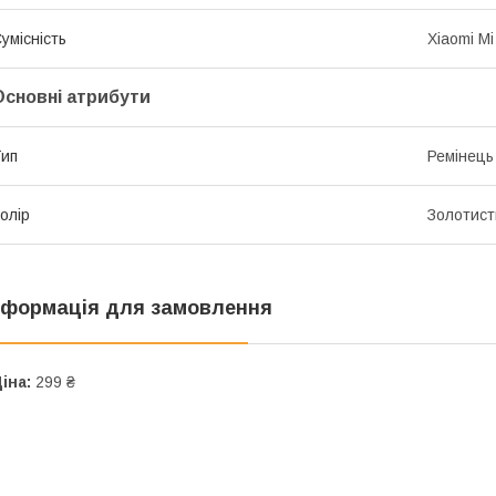
умісність
Xiaomi Mi
Основні атрибути
ип
Ремінець
олір
Золотист
нформація для замовлення
іна:
299 ₴