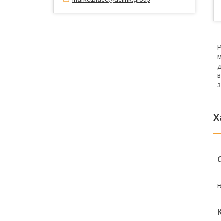
Р
м
д
в
з
Х
В