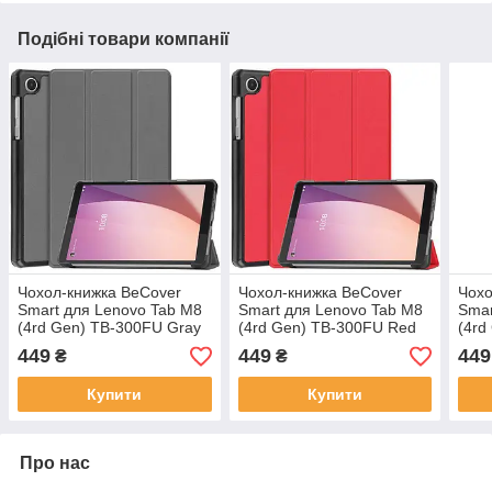
Подібні товари компанії
Чохол-книжка BeCover
Чохол-книжка BeCover
Чохо
Smart для Lenovo Tab M8
Smart для Lenovo Tab M8
Smar
(4rd Gen) TB-300FU Gray
(4rd Gen) TB-300FU Red
(4rd
(709212)
(709213)
(709
449
449
449
₴
₴
Купити
Купити
Про нас