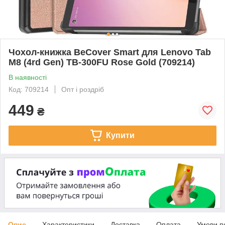
Чохол-книжка BeCover Smart для Lenovo Tab
M8 (4rd Gen) TB-300FU Rose Gold (709214)
В наявності
Код: 709214
Опт і роздріб
449
₴
Купити
Опис
Характеристики
Доставка
Оплата
Умови п