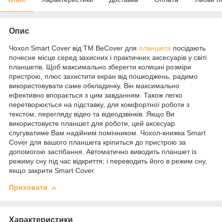
Опис
Чохол Smart Cover від ТМ BeCover для
планшета
посідають
почесне місце серед захисних і практичних аксесуарів у світі
планшетів. Щоб максимально зберегти колишні розміри
пристрою, плюс захистити екран від пошкоджень, радимо
використовувати саме обкладинку. Він максимально
ефективно впорається з цим завданням. Також легко
перетворюється на підставку, для комфортної роботи з
текстом, перегляду відео та відеодзвінків. Якщо Ви
використовуєте планшет для роботи, цей аксесуар
слугуватиме Вам надійним помічником. Чохол-книжка Smart
Cover для вашого планшета кріпиться до пристрою за
допомогою застібання. Автоматично виводить планшет із
режиму сну під час відкриття; і переводить його в режим сну,
якщо закрити Smart Cover.
Приховати
Характеристики