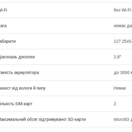
i-Fi
без Wi-Fi
ага
немає да
абарити
127.25х5
іагональ дисплея
2.8"
мність акумулятора
до 3000 
ахист від вологи й пилу
Немає
ількість SIM-карт
2
аксимальний обсяг підтримуваної SD-карти
microSD 