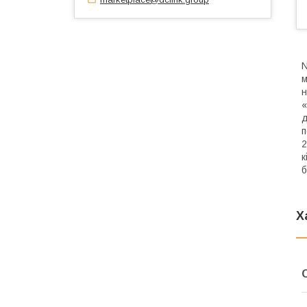
N
м
н
«
д
п
2
к
б
Х