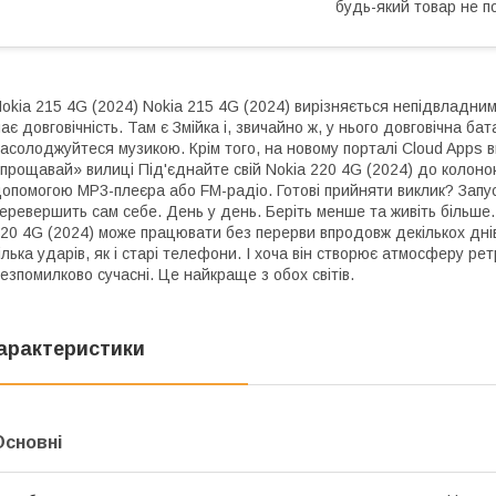
будь-який товар не п
okia 215 4G (2024) Nokia 215 4G (2024) вирізняється непідвладни
ає довговічність. Там є Змійка і, звичайно ж, у нього довговічна ба
асолоджуйтеся музикою. Крім того, на новому порталі Cloud Apps в
прощавай» вилиці Під'єднайте свій Nokia 220 4G (2024) до колонок 
опомогою MP3-плеєра або FM-радіо. Готові прийняти виклик? Запус
еревершить сам себе. День у день. Беріть менше та живіть більше
20 4G (2024) може працювати без перерви впродовж декількох дні
ілька ударів, як і старі телефони. І хоча він створює атмосферу ре
езпомилково сучасні. Це найкраще з обох світів.
арактеристики
Основні