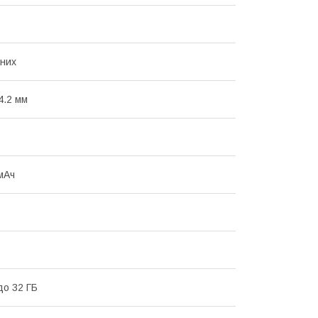
них
4.2 мм
мАч
до 32 ГБ