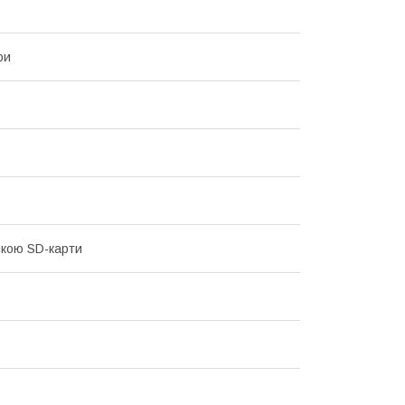
ри
мкою SD-карти