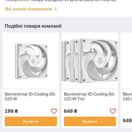
Всі умови повернення
Подібні товари компанії
Вентилятор ID-Cooling AS-
Вентилятор ID-Cooling AS-
Вент
120-W
120-W Trio
140-
199
649
₴
₴
649
Купити
Купити