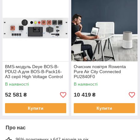
BMS-модуль Deye BOS-B-
Очисник повітря Rowenta
PDU2-A для BOS-B-Pack16-
Pure Air City Connected
A3 серії High Voltage Control
PU2840F0
Box (комплектована
В наявності
В наявності
комплектом)
52 581
10 419
₴
₴
Купити
Купити
Про нас
96% позитивних з 647 відгуків за рік