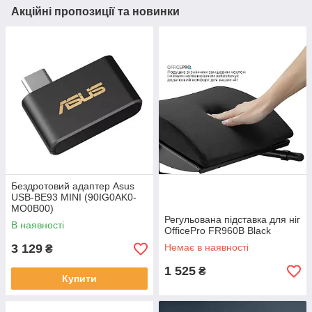
Акційні пропозиції та новинки
Бездротовий адаптер Asus
USB-BE93 MINI (90IG0AK0-
MO0B00)
Регульована підставка для ніг
В наявності
OfficePro FR960B Black
3 129
Немає в наявності
₴
1 525
₴
Купити