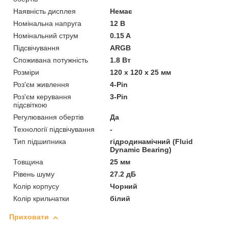
Наявність дисплея
Немає
Номінальна напруга
12 В
Номінальний струм
0.15 A
Підсвічування
ARGB
Споживана потужність
1.8 Вт
Розміри
120 х 120 х 25 мм
Роз'єм живлення
4-Pin
Роз'єм керування
3-Pin
підсвіткою
Регулювання обертів
Да
Технології підсвічування
-
Тип підшипника
гідродинамічний (Fluid
Dynamic Bearing)
Товщина
25 мм
Рівень шуму
27.2 дБ
Колір корпусу
Чорний
Колір крильчатки
білий
Приховати