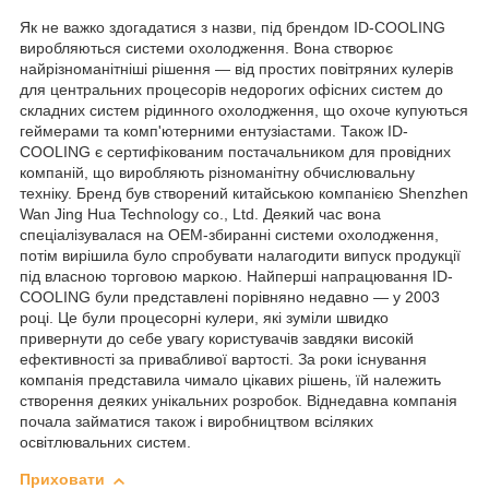
Як не важко здогадатися з назви, під брендом ID-COOLING
виробляються системи охолодження. Вона створює
найрізноманітніші рішення — від простих повітряних кулерів
для центральних процесорів недорогих офісних систем до
складних систем рідинного охолодження, що охоче купуються
геймерами та комп'ютерними ентузіастами. Також ID-
COOLING є сертифікованим постачальником для провідних
компаній, що виробляють різноманітну обчислювальну
техніку. Бренд був створений китайською компанією Shenzhen
Wan Jing Hua Technology co., Ltd. Деякий час вона
спеціалізувалася на OEM-збиранні системи охолодження,
потім вирішила було спробувати налагодити випуск продукції
під власною торговою маркою. Найперші напрацювання ID-
COOLING були представлені порівняно недавно — у 2003
році. Це були процесорні кулери, які зуміли швидко
привернути до себе увагу користувачів завдяки високій
ефективності за привабливої вартості. За роки існування
компанія представила чимало цікавих рішень, їй належить
створення деяких унікальних розробок. Віднедавна компанія
почала займатися також і виробництвом всіляких
освітлювальних систем.
Приховати