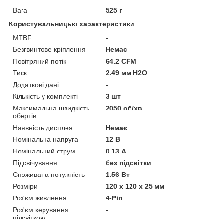
Вага
525 г
Користувальницькі характеристики
MTBF
-
Безгвинтове кріплення
Немає
Повітряний потік
64.2 CFM
Тиск
2.49 мм H2O
Додаткові дані
-
Кількість у комплекті
3 шт
Максимальна швидкість
2050 об/хв
обертів
Наявність дисплея
Немає
Номінальна напруга
12 В
Номінальний струм
0.13 А
Підсвічування
без підсвітки
Споживана потужність
1.56 Вт
Розміри
120 х 120 х 25 мм
Роз'єм живлення
4-Pin
Роз'єм керування
-
підсвіткою