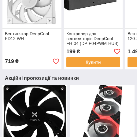
Вентилятор DeepCool
Контролер для
Вент
FD12 WH
вентиляторів DeepCool
120-
FH-04 (DP-F04PWM-HUB)
199
1 4
₴
719
₴
Купити
Акційні пропозиції та новинки