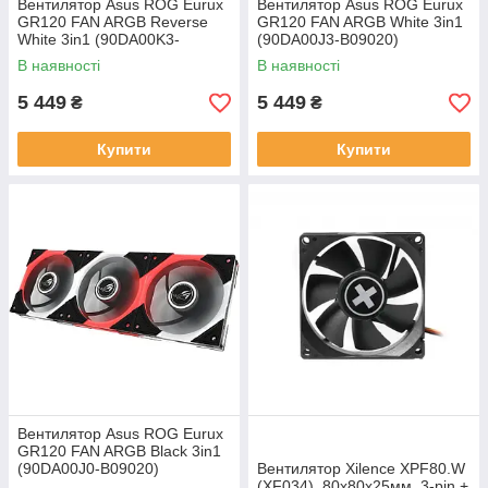
Вентилятор Asus ROG Eurux
Вентилятор Asus ROG Eurux
GR120 FAN ARGB Reverse
GR120 FAN ARGB White 3in1
White 3in1 (90DA00K3-
(90DA00J3-B09020)
B09020)
В наявності
В наявності
5 449
5 449
₴
₴
Купити
Купити
Вентилятор Asus ROG Eurux
GR120 FAN ARGB Black 3in1
(90DA00J0-B09020)
Вентилятор Xilence XPF80.W
(XF034), 80х80х25мм, 3-pin +