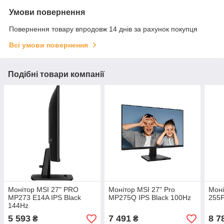
Умови повернення
Повернення товару впродовж 14 днів за рахунок покупця
Всі умови повернення
Подібні товари компанії
Монітор MSI 27" PRO
Монітор MSI 27" Pro
Моні
MP273 E14A IPS Black
MP275Q IPS Black 100Hz
255P
144Hz
5 593
7 491
8 7
₴
₴