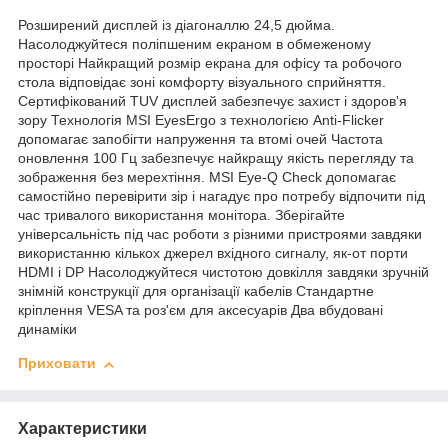
Розширений дисплей із діагоналлю 24,5 дюйма.
Насолоджуйтеся поліпшеним екраном в обмеженому
просторі Найкращий розмір екрана для офісу та робочого
стола відповідає зоні комфорту візуального сприйняття.
Сертифікований TUV дисплей забезпечує захист і здоров'я
зору Технологія MSI EyesErgo з технологією Anti-Flicker
допомагає запобігти напруження та втомі очей Частота
оновлення 100 Гц забезпечує найкращу якість перегляду та
зображення без мерехтіння. MSI Eye-Q Check допомагає
самостійно перевірити зір і нагадує про потребу відпочити під
час тривалого використання монітора. Зберігайте
універсальність під час роботи з різними пристроями завдяки
використанню кількох джерел вхідного сигналу, як-от порти
HDMI і DP Насолоджуйтеся чистотою довкілля завдяки зручній
знімній конструкції для організації кабелів Стандартне
кріплення VESA та роз'єм для аксесуарів Два вбудовані
динаміки
Приховати
Характеристики