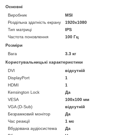
Основні
Виробник
MSI
Роздільна здатність екрану
1920x1080
Тип матриці
IPS
Частота поновлення
100 Гц
Розміри
Вага
3.3 кг
Користувальницькі характеристики
DVI
відсутній
DisplayPort
1
HDMI
1
Kensington Lock
Да
VESA
100х100 мм
VGA (D-Sub)
відсутній
Безрамковий монітор
Да
Час реакції
1 мс
Вбудована аудіосистема
Да