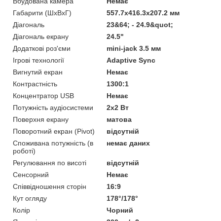
Вбудована камера
Немає
Габарити (ШхВхГ)
557.7x416.3x207.2 мм
Діагональ
23&64; - 24.9&quot;
Діагональ екрану
24.5"
Додаткові роз'єми
mini-jack 3.5 мм
Ігрові технології
Adaptive Sync
Вигнутий екран
Немає
Контрастність
1300:1
Концентратор USB
Немає
Потужність аудіосистеми
2х2 Вт
Поверхня екрану
матова
Поворотний екран (Pivot)
відсутній
Споживана потужність (в
немає даних
роботі)
Регулювання по висоті
відсутній
Сенсорний
Немає
Співвідношення сторін
16:9
Кут огляду
178°/178°
Колір
Чорний