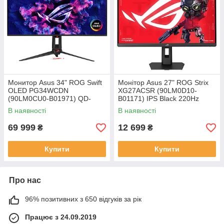
Монитор Asus 34" ROG Swift
Монітор Asus 27" ROG Strix
OLED PG34WCDN
XG27ACSR (90LM0D10-
(90LM0CU0-B01971) QD-
B01171) IPS Black 220Hz
OLED Curved Black 360Hz
В наявності
В наявності
69 999
12 699
₴
₴
Купити
Купити
Про нас
96% позитивних з 650 відгуків за рік
Працює з 24.09.2019