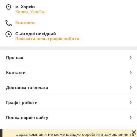
м. Харків
Харків, Україна
Контакти
Сьогодні вихідний
Показати весь графік роботи
Про нас
Контакти
Доставка та оплата
Графік роботи
Повна версія сайту
Сайт створено на маркетплейсі
Prom.ua
Зараз компанія не може швидко обробляти замовлення та