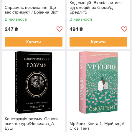
Код емоцій. Як звільнитися
Справжнє покликання. Що
від емоційних блоків/Д
вас стримує? / Бріанна Віст
БредліifS
В наявності
В наявності
247
494
₴
₴
Купити
Купити
Конструкція розуму. Основи
психітектури/Янослава_А.
Мрійник. Книга 1: Мрійниця/
Буш
С'юзі Тейт