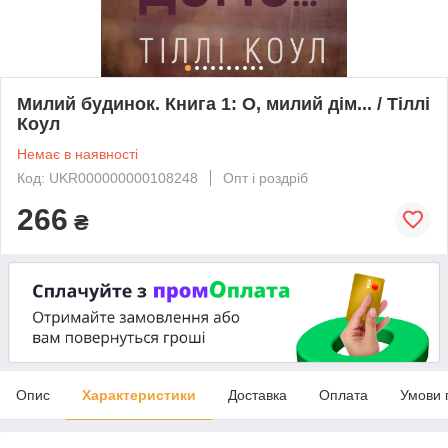
Милий будинок. Книга 1: О, милий дім... / Тіллі
Коул
Немає в наявності
Код: UKR000000000108248
Опт і роздріб
266
₴
Опис
Характеристики
Доставка
Оплата
Умови 