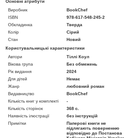
Основні атрибути
Виробник
BookChef
ISBN
978-617-548-245-2
Обкладинка
Тверда
Колір
Сірий
Стан
Новий
Користувальницькі характеристики
Автори
Тіллі Коул
Вікова група
Без обмежень
Рік видання
2024
Для дітей
Немає
Жанр
любовний роман
Видавництво
BookChef
Кількість книг у комплекті
-
Кількість сторінок
368 с.
Наявність ілюстрації
без інструкцій
Примітки
Паперові книги не
підлягають поверненню
відповідно до Постанова