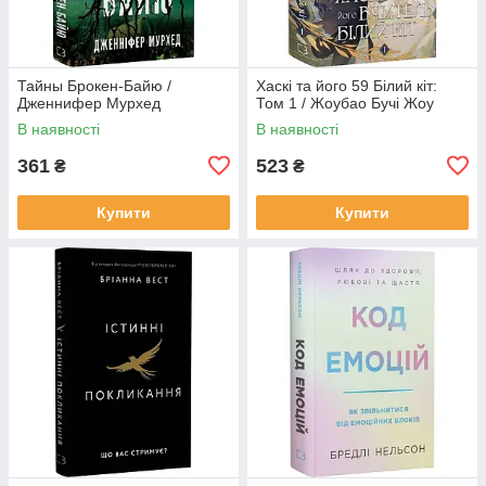
Тайны Брокен-Байю /
Хаскі та його 59 Білий кіт:
Дженнифер Мурхед
Том 1 / Жоубао Бучі Жоу
В наявності
В наявності
361
523
₴
₴
Купити
Купити