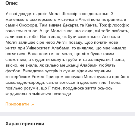
Опис
У свої двадцять років Моллі Шекспір знає достатньо. З
маленького шахтерського містечка в Англії вона потрапила в
самий Оксфорд. Там вивчає Декарта та Канта. Тож філософію
вона точно знає. А ще Моллі знає, що люди, які тебе люблять,
залишають тебе. Вона знає, як бути самотньою. Але коли
Моллі залишає сіре небо Англії позаду, щоб почати нове
життя при Університеті Алабами, то виявляє, що має чимало
навчитися. Вона поняття не мала, що літо буває таким
спекотним, а студенти можуть грубити та залякувати. І вона,
звісно, не знала, як сильно мешканці Алабами люблять
футбол. Випадкова зустріч із сумно відомим зоряним
квотербеком Ромео Принцом спонукає Моллі думати про його
шоколадно-кароїди, світле волосся й ідеальне тіло. І вона
повільно розуміє, що її тихе, поодиноке життя ось-ось
кардинально зміниться назавжди...
Приховати
Характеристики