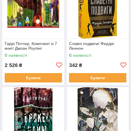
Гаррі Поттер. Комплект із 7
Славні подвиги/ Фердія
книг/ Джоан Роулінг
Леннон
В наявності
В наявності
2 526
342
₴
₴
Купити
Купити