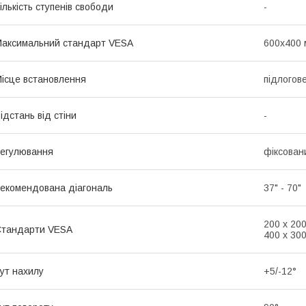
ількість ступенів свободи
-
аксимальний стандарт VESA
600х400 
ісце встановлення
підлогов
ідстань від стіни
-
егулювання
фіксован
екомендована діагональ
37" - 70"
200 х 200
Стандарти VESA
400 х 300
ут нахилу
+5/-12°