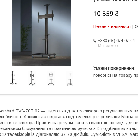
10 559 ₴
Немає в наявності
О
+380 (67) 674-07-04
Менеджер
повернення товару п
embird TVS-70T-02 — підставка для телевізора з регулюванням висо
собливості Алюмінієва підставка під телевізор із роликами Міцна
исоти телевізора Практична регульована за висотою полиця для о
еханізмом блокування та практичною ручкою з D-подібним кільцем 
CD-телевізорів із діагоналлю 37-70 дюймів. Сумісність з VESA, мак