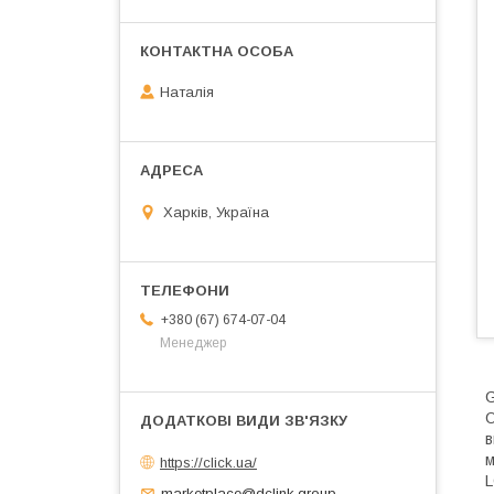
Наталія
Харків, Україна
+380 (67) 674-07-04
Менеджер
G
О
в
м
https://click.ua/
L
marketplace@dclink.group