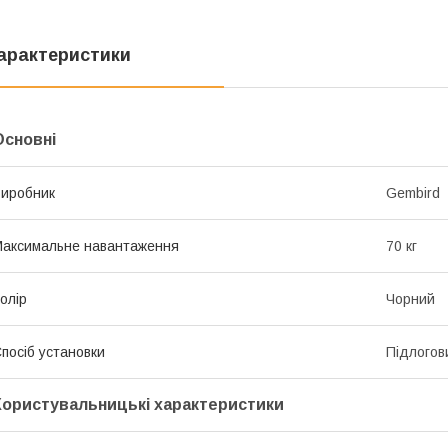
арактеристики
Основні
иробник
Gembird
аксимальне навантаження
70 кг
олір
Чорний
посіб установки
Підлогов
Користувальницькі характеристики