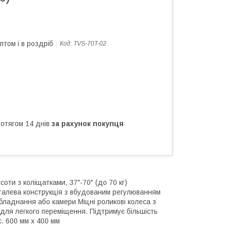
птом і в роздріб
Код:
TVS-70T-02
ротягом 14 днів
за рахунок покупця
ти з коліщатками, 37"-70" (до 70 кг)
 сталева конструкція з вбудованим регулюванням
бладнання або камери Міцні роликові колеса з
для легкого переміщення. Підтримує більшість
с. 600 мм x 400 мм