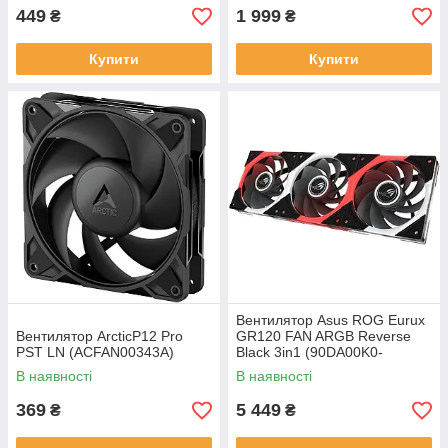
449
1 999
₴
₴
Купити
Купити
Вентилятор Asus ROG Eurux
Вентилятор ArcticP12 Pro
GR120 FAN ARGB Reverse
PST LN (ACFAN00343A)
Black 3in1 (90DA00K0-
B09020)
В наявності
В наявності
369
5 449
₴
₴