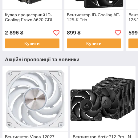
Кулер процесорний ID-
Вентилятор ID-Cooling AF-
Вент
Cooling Frozn A620 GDL
125-K Trio
125-
2 896
899
599
₴
₴
Купити
Купити
Акційні пропозиції та новинки
Вентилятор Vinga 12027
Вентилятор ArcticP12 Pro LN