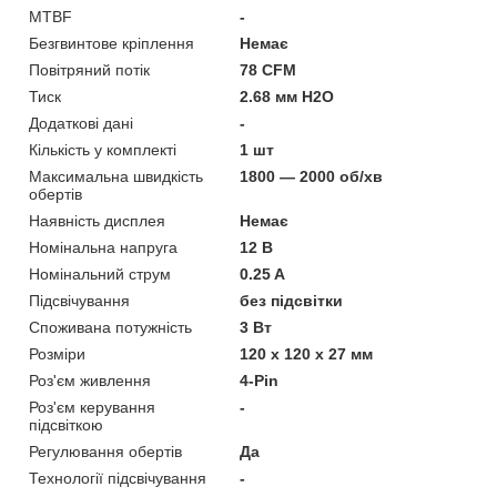
MTBF
-
Безгвинтове кріплення
Немає
Повітряний потік
78 CFM
Тиск
2.68 мм H2O
Додаткові дані
-
Кількість у комплекті
1 шт
Максимальна швидкість
1800 — 2000 об/хв
обертів
Наявність дисплея
Немає
Номінальна напруга
12 В
Номінальний струм
0.25 A
Підсвічування
без підсвітки
Споживана потужність
3 Вт
Розміри
120 х 120 х 27 мм
Роз'єм живлення
4-Pin
Роз'єм керування
-
підсвіткою
Регулювання обертів
Да
Технології підсвічування
-