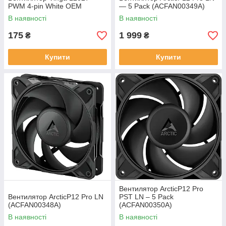
PWM 4-pin White ОЕМ
— 5 Pack (ACFAN00349A)
В наявності
В наявності
175
1 999
₴
₴
Купити
Купити
Вентилятор ArcticP12 Pro
Вентилятор ArcticP12 Pro LN
PST LN – 5 Pack
(ACFAN00348A)
(ACFAN00350A)
В наявності
В наявності