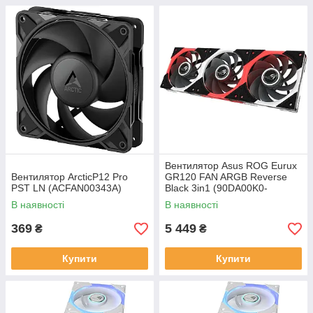
Вентилятор Asus ROG Eurux
Вентилятор ArcticP12 Pro
GR120 FAN ARGB Reverse
PST LN (ACFAN00343A)
Black 3in1 (90DA00K0-
B09020)
В наявності
В наявності
369
5 449
₴
₴
Купити
Купити