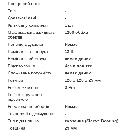
Повітряний потік
-
Тиск
-
Додаткові дані
-
Кількість у комплекті
1 шт
Максимальна швидкість
1200 об./хв
обертів
Наявність дисплея
Немає
Номінальна напруга
12 В
Номінальний струм
немає даних
Підсвічування
без підсвітки
Споживана потужність
немає даних
Розміри
120 х 120 х 25 мм
Роз'єм живлення
3-Pin
Роз'єм керування
-
підсвіткою
Регулювання обертів
Немає
Технології підсвічування
-
Тип підшипника
ковзання (Sleeve Bearing)
Товщина
25 мм