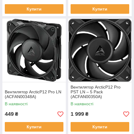
Купити
Купити
Вентилятор ArcticP12 Pro
Вентилятор ArcticP12 Pro LN
PST LN – 5 Pack
(ACFAN00348A)
(ACFAN00350A)
В наявності
В наявності
449
1 999
₴
₴
Купити
Купити