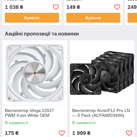
1 038
149
249
₴
₴
Купити
Купити
Акційні пропозиції та новинки
Вентилятор Vinga 12027
Вентилятор ArcticP12 Pro LN
PWM 4-pin White ОЕМ
— 5 Pack (ACFAN00349A)
В наявності
В наявності
175
1 999
₴
₴