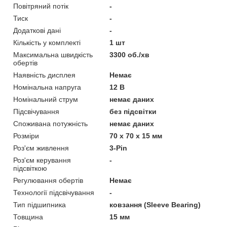
Повітряний потік
-
Тиск
-
Додаткові дані
-
Кількість у комплекті
1 шт
Максимальна швидкість
3300 об./хв
обертів
Наявність дисплея
Немає
Номінальна напруга
12 В
Номінальний струм
немає даних
Підсвічування
без підсвітки
Споживана потужність
немає даних
Розміри
70 х 70 х 15 мм
Роз'єм живлення
3-Pin
Роз'єм керування
-
підсвіткою
Регулювання обертів
Немає
Технології підсвічування
-
Тип підшипника
ковзання (Sleeve Bearing)
Товщина
15 мм