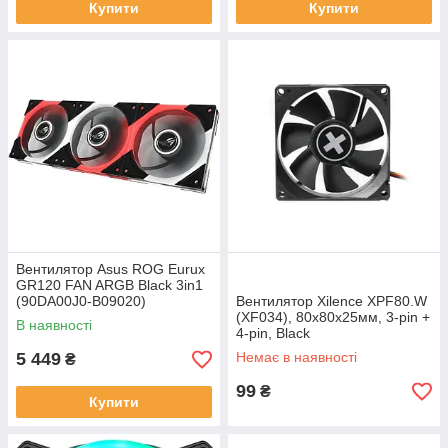
Купити
Купити
Вентилятор Asus ROG Eurux
GR120 FAN ARGB Black 3in1
(90DA00J0-B09020)
Вентилятор Xilence XPF80.W
(XF034), 80х80х25мм, 3-pin +
В наявності
4-pin, Black
5 449
Немає в наявності
₴
99
₴
Купити