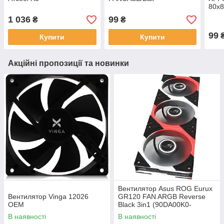
80х8
Blac
1 036
99
₴
₴
99
Купити
Купити
Акційні пропозиції та новинки
Вентилятор Asus ROG Eurux
Вентилятор Vinga 12026
GR120 FAN ARGB Reverse
OEM
Black 3in1 (90DA00K0-
B09020)
В наявності
В наявності