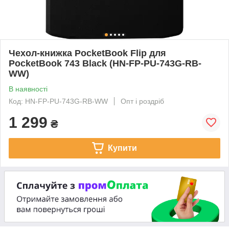
Чехол-книжка PocketBook Flip для
PocketBook 743 Black (HN-FP-PU-743G-RB-
WW)
В наявності
Код: HN-FP-PU-743G-RB-WW
Опт і роздріб
1 299
₴
Купити