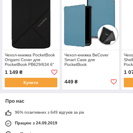
Чехол-книжка PocketBook
Чехол-книжка BeCover
Чехо
Origami Cover для
Smart Case для
Shel
PocketBook PB629/634 6"
PocketBook
Pock
Black (H-SO-634-K-WW)
606/616/617/627/628/632
Blac
1 149
1 0
₴
Touch HD 3/632 Plus/632
Aqua/633 Blue
449
₴
Купити
Про нас
96% позитивних з 649 відгуків за рік
Працює з 24.09.2019