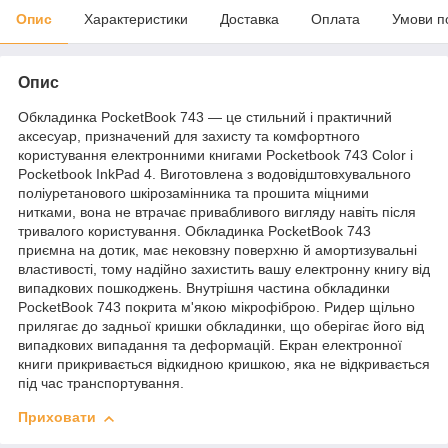
Опис
Характеристики
Доставка
Оплата
Умови п
Опис
Обкладинка PocketBook 743 — це стильний і практичний
аксесуар, призначений для захисту та комфортного
користування електронними книгами Pocketbook 743 Color і
Pocketbook InkPad 4. Виготовлена з водовідштовхувального
поліуретанового шкірозамінника та прошита міцними
нитками, вона не втрачає привабливого вигляду навіть після
тривалого користування. Обкладинка PocketBook 743
приємна на дотик, має нековзну поверхню й амортизувальні
властивості, тому надійно захистить вашу електронну книгу від
випадкових пошкоджень. Внутрішня частина обкладинки
PocketBook 743 покрита м'якою мікрофіброю. Ридер щільно
прилягає до задньої кришки обкладинки, що оберігає його від
випадкових випадання та деформацій. Екран електронної
книги прикривається відкидною кришкою, яка не відкривається
під час транспортування.
Приховати