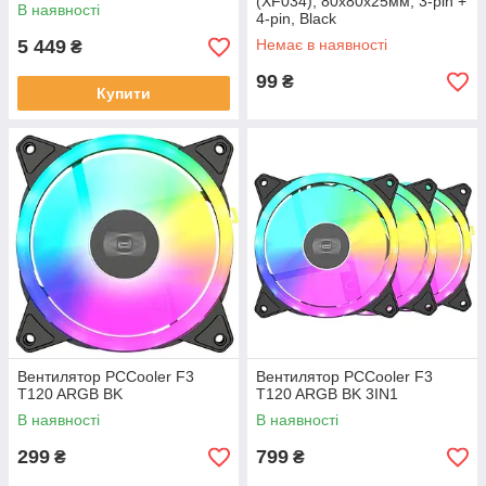
(XF034), 80х80х25мм, 3-pin +
В наявності
4-pin, Black
5 449
Немає в наявності
₴
99
₴
Купити
Вентилятор PCCooler F3
Вентилятор PCCooler F3
T120 ARGB BK
T120 ARGB BK 3IN1
В наявності
В наявності
299
799
₴
₴