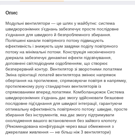
Опис
Модульні вентилятори — це шлях у майбутнє: система
швидкорознімних з'єднань забезпечує просте послідовне
з'єднання для швидкого й безпроблемного збирання.
Поліпшені канали повітряного потоку підвищують
ефективність і знижують шум завдяки поділу повітряного
потоку на мінімальні потоки. Конструкція нескінченного
дзеркала забезпечує динамічні ефекти підсвічування,
доповнені світлодіодним оздобленням, що створює
безперервний контур. Вентилятор зі зворотними лопатями
Зміна орієнтації лопатей вентилятора змінює напрямок
обертання на протилежне, спрямовуючи повітря в напрямку,
протилежному руху стандартних вентиляторів із
спрямованими вперед лопатями. Комболанцюжок Система
швидкорознімних з'єднань дає змогу здійснювати безшовне
послідовне під'єднання для швидкої інтеграції, гарантуючи
оптимальну ефективність повітряного потоку: швидке, просте
збирання без інструментів, яка дає змогу підтримувати
охолодження вашого встановлення без зайвого клопоту.
(Рекомендована конфігурація через ваші обмеження з
джерелами живлення — не більш ніж 3 вентилятори)