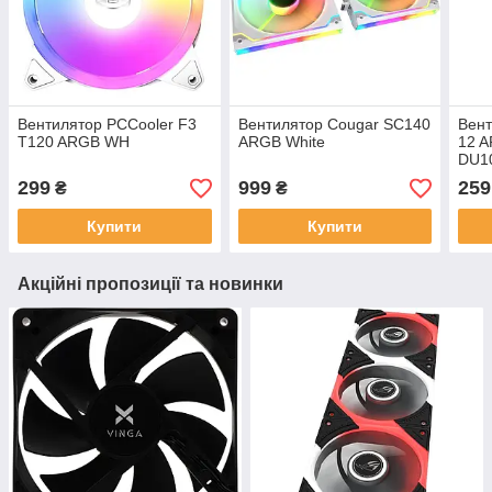
Вентилятор PCCooler F3
Вентилятор Cougar SC140
Вент
T120 ARGB WH
ARGB White
12 
DU10
мм, 
299
999
259
₴
₴
Купити
Купити
Акційні пропозиції та новинки