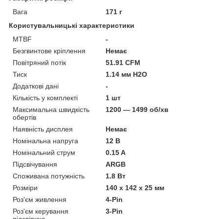
Вага
171 г
Користувальницькі характеристики
MTBF
-
Безгвинтове кріплення
Немає
Повітряний потік
51.91 CFM
Тиск
1.14 мм H2O
Додаткові дані
-
Кількість у комплекті
1 шт
Максимальна швидкість
1200 — 1499 об/хв
обертів
Наявність дисплея
Немає
Номінальна напруга
12 В
Номінальний струм
0.15 A
Підсвічування
ARGB
Споживана потужність
1.8 Вт
Розміри
140 х 142 х 25 мм
Роз'єм живлення
4-Pin
Роз'єм керування
3-Pin