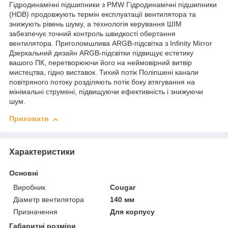
Гідродинамічні підшипники з PMW Гідродинамічні підшипники
(HDB) продовжують термін експлуатації вентилятора та
знижують рівень шуму, а технологія керування ШІМ
забезпечує точний контроль швидкості обертання
вентилятора. Приголомшлива ARGB-підсвітка з Infinity Mirror
Дзеркальний дизайн ARGB-підсвітки підвищує естетику
вашого ПК, перетворюючи його на неймовірний витвір
мистецтва, гідно виставок. Тихий потік Поліпшені канали
повітряного потоку розділяють потік боку втягування на
мінімальні струмені, підвищуючи ефективність і знижуючи
шум.
Приховати
Характеристики
Основні
Виробник
Cougar
Діаметр вентилятора
140 мм
Призначення
Для корпусу
Габаритні розміри