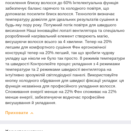
посилення блиску волосся до 60% Інтелектуальна функція
забезпечує баланс гарячого та холодного повітря, що
допомагає посилити блиск волосся. Технологія визначає
температуру довкілля для ідеальних результатів сушіння в
будь-яку пору року. Потужний потік повітря для швидшого
висихання Наші інноваційні лопаті вентилятора та спеціально
розроблений нагрівальний елемент створюють магію,
висушуючи волосся всього за 4 хвилини. Тепер на 20%
легшим для комфортного сушіння Фен ергономічної
конструкції тепер на 20% легший, так що зробити чудову
укладку ще ніколи не було так просто. 8 режимів температури
та швидкості Контролюйте процес укладання з 4 режимами
температури та 2 режимами швидкості вентилятора на
інтуїтивно зрозумілій світлодіодної панелі. Використовуйте
кнопку холодного обдування для швидкої фіксації укладки: ця
функція незамінна для професійного укладання волосся.
Споживання енергії менше на 22% Фен споживає на 22%
менше енергії, забезпечуючи водночас професійне
висушування й укладання.
Приховати