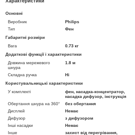
Характеристики
Основні
Виробник
Philips
Тип
Фен
Габаритні розміри
Вага
0.73 кг
Додаткові функції і характеристики
Довжина мережевого
1.8 м
шнура
Складна ручка
Ні
Користувальницькі характеристики
У комплекті
фен, насадка-концентратор,
насадка дифузор, інструкція
Обертання шнура на 360°
без обертання
Дисплей
Немає
Дифузор
з дифузором
Інші насадки
Немає
Інше
захист від перегрівання,