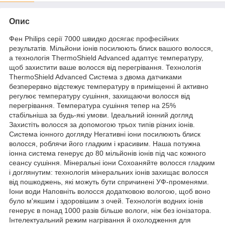
Опис
Фен Philips серії 7000 швидко досягає професійних
результатів. Мільйони іонів посилюють блиск вашого волосся,
а технологія ThermoShield Advanced адаптує температуру,
щоб захистити ваше волосся від перегрівання. Технологія
ThermoShield Advanced Система з двома датчиками
безперервно відстежує температуру в приміщенні й активно
регулює температуру сушіння, захищаючи волосся від
перегрівання. Температура сушіння тепер на 25%
стабільніша за будь-які умови. Ідеальний іонний догляд
Захистіть волосся за допомогою трьох типів різних іонів.
Система іонного догляду Негативні іони посилюють блиск
волосся, роблячи його гладким і красивим. Наша потужна
іонна система генерує до 80 мільйонів іонів під час кожного
сеансу сушіння. Мінеральні іони Сохоаняйте волосся гладким
і доглянутим: технологія мінеральних іонів захищає волосся
від пошкоджень, які можуть бути спричинені УФ-променями.
Іони води Наповніть волосся додатковою вологою, щоб воно
було м'якшим і здоровішим з очей. Технологія водних іонів
генерує в понад 1000 разів більше вологи, ніж без іонізатора.
Інтелектуальний режим нагрівання й охолодження для