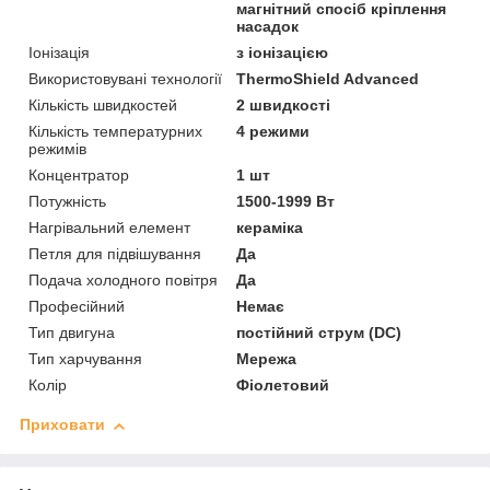
магнітний спосіб кріплення
насадок
Іонізація
з іонізацією
Використовувані технології
ThermoShield Advanced
Кількість швидкостей
2 швидкості
Кількість температурних
4 режими
режимів
Концентратор
1 шт
Потужність
1500-1999 Вт
Нагрівальний елемент
кераміка
Петля для підвішування
Да
Подача холодного повітря
Да
Професійний
Немає
Тип двигуна
постійний струм (DC)
Тип харчування
Мережа
Колір
Фіолетовий
Приховати