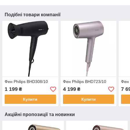
Подібні товари компанії
Фен Philips BHD308/10
Фен Philips BHD723/10
Фен 
1 199
4 199
7 6
₴
₴
Купити
Купити
Акційні пропозиції та новинки