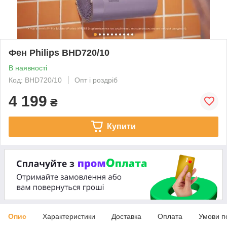
Фен Philips BHD720/10
В наявності
Код: BHD720/10
Опт і роздріб
4 199
₴
Купити
Опис
Характеристики
Доставка
Оплата
Умови п