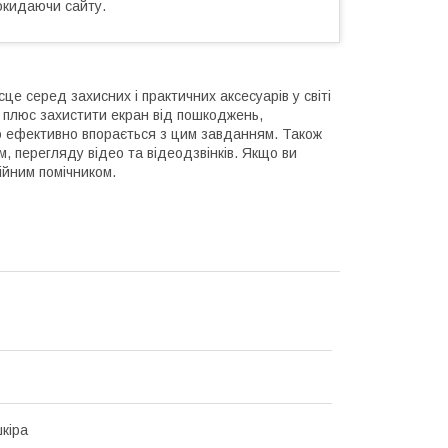
окидаючи сайту.
е серед захисних і практичних аксесуарів у світі
 плюс захистити екран від пошкоджень,
о ефективно впорається з цим завданням. Також
, перегляду відео та відеодзвінків. Якщо ви
ійним помічником.
кіра