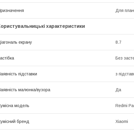
ризначення
Для пла
Користувальницькі характеристики
іагональ екрану
8.7
астібка
Без заст
аявність підставки
з підста
аявність малюнка/вузора
Да
умісна модель
Redmi Pa
умісний бренд
Xiaomi