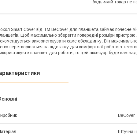
будь-який товар не п
охол Smart Cover від ТМ BeCover для планшета займає почесне місц
ланшетів. Щоб максимально зберегти попередні розміри пристрою,
екомендується використовувати саме обкладинку. Він максимальн
егко перетворюється на підставку для комфортної роботи з текстом
икористовуєте планшет для роботи, то цей аксесуар буде вам над
арактеристики
Основні
иробник
BeCover
атеріал
Штучна ш