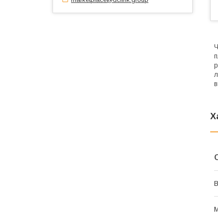
Ч
п
р
л
в
Х
В
М