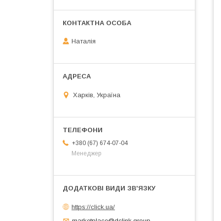
Наталія
Харків, Україна
+380 (67) 674-07-04
Менеджер
https://click.ua/
marketplace@dclink.group