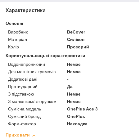
Характеристики
Основні
Виробник
BeCover
Матеріал
Силікон
Колір
Прозорий
Користувальницькі характеристики
Водонепроникний
Немає
Для магнітних тримачів
Немає
Додаткові дані
-
Протиударний
Да
З підставкою
Немає
З малюнком/візерунком
Немає
Сумісна модель
OnePlus Ace 3
Сумісний бренд
OnePlus
Форм-фактор
Накладка
Приховати