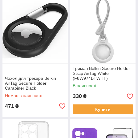
Тримач Belkin Secure Holder
Strap AirTag White
Чохол для трекера Belkin
(F8W974BTWHT)
AirTag Secure Holder
В наявності
Carabiner Black
(MSC008BTBK)
Немає в наявності
330
₴
471
₴
Купити