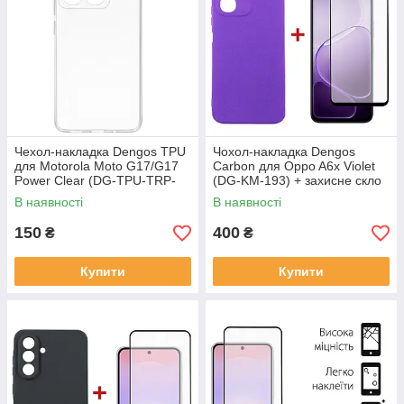
Чeхол-накладка Dengos TPU
Чохол-накладка Dengos
для Motorola Moto G17/G17
Carbon для Oppo A6x Violet
Power Clear (DG-TPU-TRP-
(DG-KM-193) + захисне скло
58)
В наявності
В наявності
150
400
₴
₴
Купити
Купити