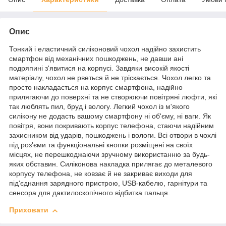
Опис
Тонкий і еластичний силіконовий чохол надійно захистить
смартфон від механічних пошкоджень, не давши ані
подряпині з'явитися на корпусі. Завдяки високій якості
матеріалу, чохол не рветься й не тріскається. Чохол легко та
просто накладається на корпус смартфона, надійно
прилягаючи до поверхні та не створюючи повітряні люфти, які
так люблять пил, бруд і вологу. Легкий чохол із м'якого
силікону не додасть вашому смартфону ні об'єму, ні ваги. Як
повітря, вони покривають корпус телефона, стаючи надійним
захисником від ударів, пошкоджень і вологи. Всі отвори в чохлі
під роз'єми та функціональні кнопки розміщені на своїх
місцях, не перешкоджаючи зручному використанню за будь-
яких обставин. Силіконова накладка прилягає до металевого
корпусу телефона, не ковзає й не закриває виходи для
під'єднання зарядного пристрою, USB-кабелю, гарнітури та
сенсора для дактилоскопічного відбитка пальця.
Приховати