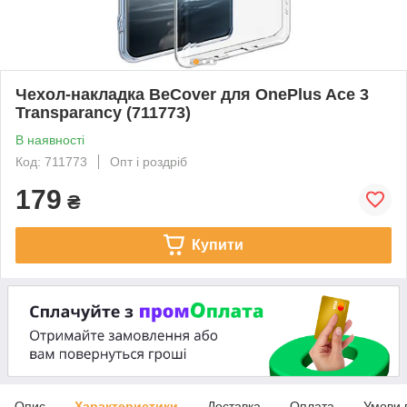
Чeхол-накладка BeCover для OnePlus Ace 3
Transparancy (711773)
В наявності
Код: 711773
Опт і роздріб
179
₴
Купити
Опис
Характеристики
Доставка
Оплата
Умови 