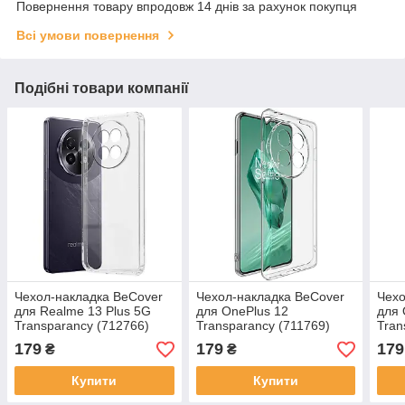
Повернення товару впродовж 14 днів за рахунок покупця
Всі умови повернення
Подібні товари компанії
Чeхол-накладка BeCover
Чeхол-накладка BeCover
Чeхо
для Realme 13 Plus 5G
для OnePlus 12
для 
Transparancy (712766)
Transparancy (711769)
Tran
179
179
179
₴
₴
Купити
Купити