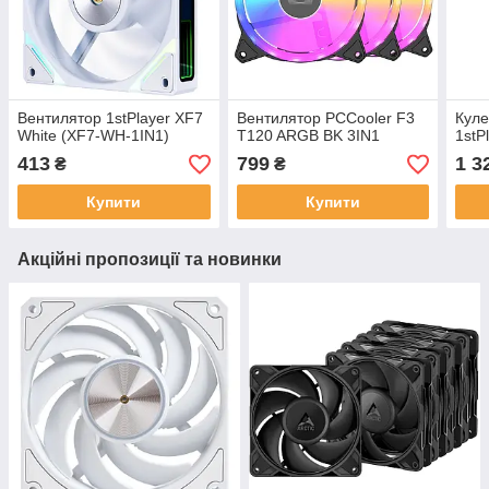
Вентилятор 1stPlayer XF7
Вентилятор PCCooler F3
Куле
White (XF7-WH-1IN1)
T120 ARGB BK 3IN1
1stP
413
799
1 3
₴
₴
Купити
Купити
Акційні пропозиції та новинки