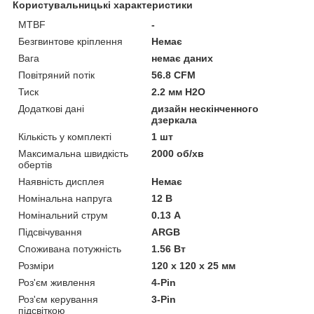
Користувальницькі характеристики
MTBF
-
Безгвинтове кріплення
Немає
Вага
немає даних
Повітряний потік
56.8 CFM
Тиск
2.2 мм H2O
Додаткові дані
дизайн нескінченного
дзеркала
Кількість у комплекті
1 шт
Максимальна швидкість
2000 об/хв
обертів
Наявність дисплея
Немає
Номінальна напруга
12 В
Номінальний струм
0.13 А
Підсвічування
ARGB
Споживана потужність
1.56 Вт
Розміри
120 х 120 х 25 мм
Роз'єм живлення
4-Pin
Роз'єм керування
3-Pin
підсвіткою