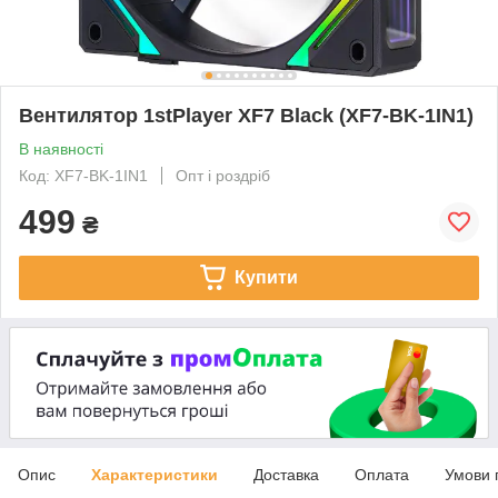
Вентилятор 1stPlayer XF7 Black (XF7-BK-1IN1)
В наявності
Код: XF7-BK-1IN1
Опт і роздріб
499
₴
Купити
Опис
Характеристики
Доставка
Оплата
Умови 