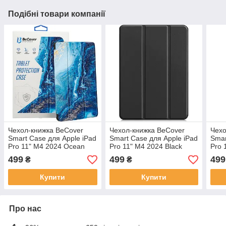
Подібні товари компанії
Чeхол-книжка BeCover
Чeхол-книжка BeCover
Чeхо
Smart Case для Apple iPad
Smart Case для Apple iPad
Smar
Pro 11" M4 2024 Ocean
Pro 11" M4 2024 Black
Pro 
(711639)
(711621)
(711
499
499
499
₴
₴
Купити
Купити
Про нас