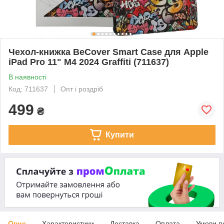
Чeхол-книжка BeCover Smart Case для Apple
iPad Pro 11" M4 2024 Graffiti (711637)
В наявності
Код: 711637
Опт і роздріб
499
₴
Купити
Опис
Характеристики
Доставка
Оплата
Умови п