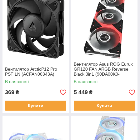
Вентилятор Asus ROG Eurux
Вентилятор ArcticP12 Pro
GR120 FAN ARGB Reverse
PST LN (ACFAN00343A)
Black 3in1 (90DA00K0-
B09020)
В наявності
В наявності
369
5 449
₴
₴
Купити
Купити