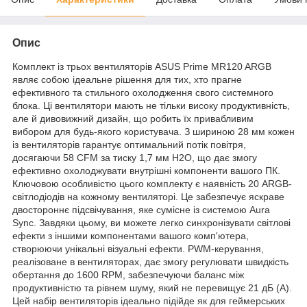
Опис
Комплект із трьох вентиляторів ASUS Prime MR120 ARGB
являє собою ідеальне рішення для тих, хто прагне
ефективного та стильного охолодження свого системного
блока. Ці вентилятори мають не тільки високу продуктивність,
але й дивовижний дизайн, що робить їх привабливим
вибором для будь-якого користувача. З шириною 28 мм кожен
із вентиляторів гарантує оптимальний потік повітря,
досягаючи 58 CFM за тиску 1,7 мм H2O, що дає змогу
ефективно охолоджувати внутрішні компоненти вашого ПК.
Ключовою особливістю цього комплекту є наявність 20 ARGB-
світлодіодів на кожному вентиляторі. Це забезпечує яскраве
двостороннє підсвічування, яке сумісне із системою Aura
Sync. Завдяки цьому, ви можете легко синхронізувати світлові
ефекти з іншими компонентами вашого комп'ютера,
створюючи унікальні візуальні ефекти. PWM-керування,
реалізоване в вентиляторах, дає змогу регулювати швидкість
обертання до 1600 RPM, забезпечуючи баланс між
продуктивністю та рівнем шуму, який не перевищує 21 дБ (А).
Цей набір вентиляторів ідеально підійде як для геймерських