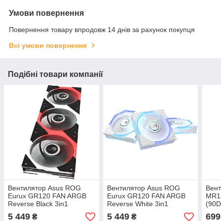
Умови повернення
Повернення товару впродовж 14 днів за рахунок покупця
Всі умови повернення
Подібні товари компанії
Вентилятор Asus ROG
Вентилятор Asus ROG
Вент
Eurux GR120 FAN ARGB
Eurux GR120 FAN ARGB
MR1
Reverse Black 3in1
Reverse White 3in1
(90D
(90DA00K0-B09020)
(90DA00K3-B09020)
5 449
5 449
699
₴
₴