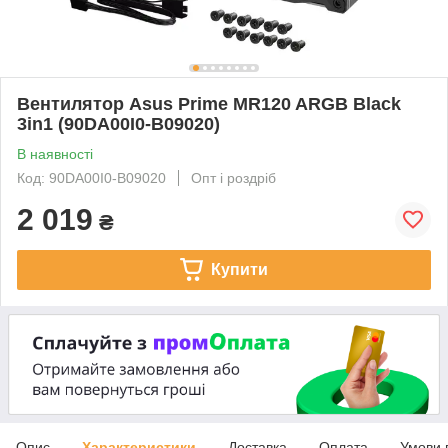
Вентилятор Asus Prime MR120 ARGB Black
3in1 (90DA00I0-B09020)
В наявності
Код: 90DA00I0-B09020
Опт і роздріб
2 019
₴
Купити
Опис
Характеристики
Доставка
Оплата
Умови 