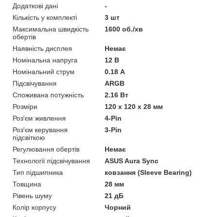
Додаткові дані
-
Кількість у комплекті
3 шт
Максимальна швидкість
1600 об./хв
обертів
Наявність дисплея
Немає
Номінальна напруга
12 В
Номінальний струм
0.18 А
Підсвічування
ARGB
Споживана потужність
2.16 Вт
Розміри
120 х 120 х 28 мм
Роз'єм живлення
4-Pin
Роз'єм керування
3-Pin
підсвіткою
Регулювання обертів
Немає
Технології підсвічування
ASUS Aura Sync
Тип підшипника
ковзання (Sleeve Bearing)
Товщина
28 мм
Рівень шуму
21 дБ
Колір корпусу
Чорний