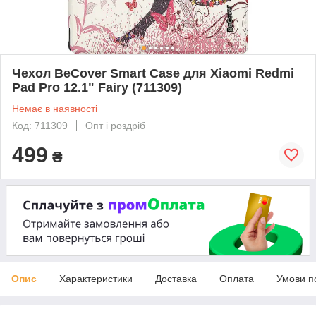
Чeхол BeCover Smart Case для Xiaomi Redmi
Pad Pro 12.1" Fairy (711309)
Немає в наявності
Код: 711309
Опт і роздріб
499
₴
Опис
Характеристики
Доставка
Оплата
Умови п