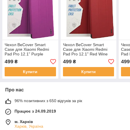
Чeхол BeCover Smart
Чeхол BeCover Smart
Чeхо
Case для Xiaomi Redmi
Case для Xiaomi Redmi
Case
Pad Pro 12.1" Purple
Pad Pro 12.1" Red Wine
Pad 
(711298)
(711304)
(711
499
499
499
₴
₴
Купити
Купити
Про нас
96% позитивних з 650 відгуків за рік
Працює з 24.09.2019
м. Харків
Харків, Україна