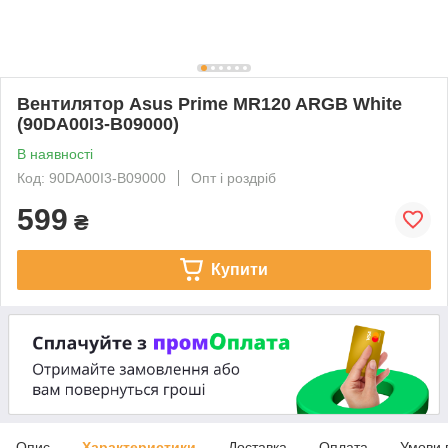
Вентилятор Asus Prime MR120 ARGB White
(90DA00I3-B09000)
В наявності
Код: 90DA00I3-B09000
Опт і роздріб
599
₴
Купити
Опис
Характеристики
Доставка
Оплата
Умови 