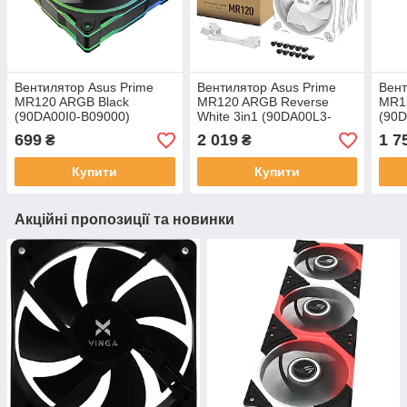
Вентилятор Asus Prime
Вентилятор Asus Prime
Вент
MR120 ARGB Black
MR120 ARGB Reverse
MR12
(90DA00I0-B09000)
White 3in1 (90DA00L3-
(90D
B09020)
699
2 019
1 7
₴
₴
Купити
Купити
Акційні пропозиції та новинки