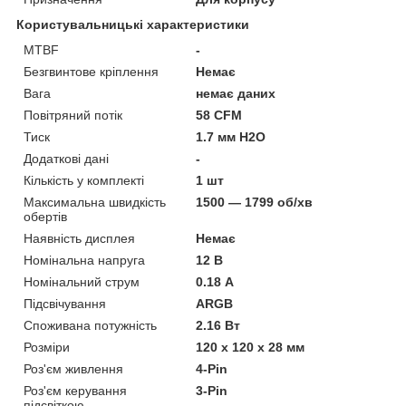
Користувальницькі характеристики
MTBF
-
Безгвинтове кріплення
Немає
Вага
немає даних
Повітряний потік
58 CFM
Тиск
1.7 мм H2O
Додаткові дані
-
Кількість у комплекті
1 шт
Максимальна швидкість
1500 — 1799 об/хв
обертів
Наявність дисплея
Немає
Номінальна напруга
12 В
Номінальний струм
0.18 А
Підсвічування
ARGB
Споживана потужність
2.16 Вт
Розміри
120 х 120 х 28 мм
Роз'єм живлення
4-Pin
Роз'єм керування
3-Pin
підсвіткою