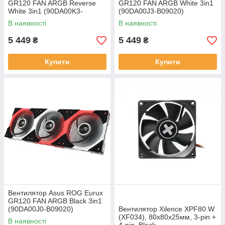
GR120 FAN ARGB Reverse
GR120 FAN ARGB White 3in1
White 3in1 (90DA00K3-
(90DA00J3-B09020)
B09020)
В наявності
В наявності
5 449
5 449
₴
₴
Купити
Купити
Вентилятор Asus ROG Eurux
GR120 FAN ARGB Black 3in1
(90DA00J0-B09020)
Вентилятор Xilence XPF80.W
(XF034), 80х80х25мм, 3-pin +
В наявності