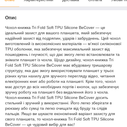
Опис
Чохол-книжка Tri Fold Soft TPU Silicone BeCover — це
ідеальний захист для вашого планшета, який забезпечує
надійний захист від подряпин, ударів і забруднень. Цей чохол
виготовлений із високоякісних матеріалів — м'якої силіконової
TPU оболонки, яка забезпечує максимальний захист від
пошкоджень і гнучкості, що дає змогу легко встановлювати та
знімати планшет із чохла. Щодо дизайну, чохол-книжка Tri
Fold Soft TPU Silicone BeCover має вбудовану тришарову
структуру, яка дає змогу використовувати планшет у трьох
різних кутах нахилу для зручного перегляду відео, читання
електронних книг або роботи на планшеті. Крім того, чохол
має доступ до всіх необхідних портів і кнопок, що забезпечує
зручну роботу на планшеті без видалення його з чохла.
Чохол-книжка Tri Fold Soft TPU Silicone BeCover досить
стильний і зручний у використанні. Його легко зберігати в
рюкзаку або сумці та легко очищати від бруду та слідів
пальців. Якщо ви шукаєте економічний варіант захисту для
свого планшета, то чохол-книжка Tri Fold Soft TPU Silicone
BeCover — це чудовий вибір для вас!