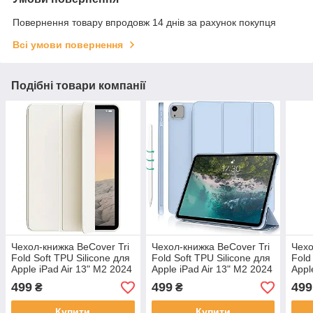
Повернення товару впродовж 14 днів за рахунок покупця
Всі умови повернення
Подібні товари компанії
Чeхол-книжка BeCover Tri
Чeхол-книжка BeCover Tri
Чeхо
Fold Soft TPU Silicone для
Fold Soft TPU Silicone для
Fold
Apple iPad Air 13" M2 2024
Apple iPad Air 13" M2 2024
Appl
Beige (711740)
Light Blue (711741)
Ligh
499
499
499
₴
₴
Купити
Купити