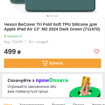
Чeхол BeCover Tri Fold Soft TPU Silicone для
Apple iPad Air 13" M2 2024 Dark Green (711470)
В наявності
Код: 711470
Опт і роздріб
499
₴
Купити
Опис
Характеристики
Доставка
Оплата
Умови п