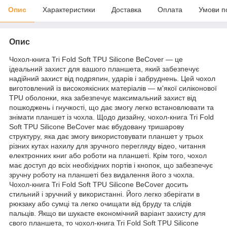
Опис
Характеристики
Доставка
Оплата
Умови п
Опис
Чохол-книга Tri Fold Soft TPU Silicone BeCover — це
ідеальний захист для вашого планшета, який забезпечує
надійний захист від подряпин, ударів і забруднень. Цей чохол
виготовлений із високоякісних матеріалів — м'якої силіконової
TPU оболонки, яка забезпечує максимальний захист від
пошкоджень і гнучкості, що дає змогу легко встановлювати та
знімати планшет із чохла. Щодо дизайну, чохол-книга Tri Fold
Soft TPU Silicone BeCover має вбудовану тришарову
структуру, яка дає змогу використовувати планшет у трьох
різних кутах нахилу для зручного перегляду відео, читання
електронних книг або роботи на планшеті. Крім того, чохол
має доступ до всіх необхідних портів і кнопок, що забезпечує
зручну роботу на планшеті без видалення його з чохла.
Чохол-книга Tri Fold Soft TPU Silicone BeCover досить
стильний і зручний у використанні. Його легко зберігати в
рюкзаку або сумці та легко очищати від бруду та слідів
пальців. Якщо ви шукаєте економічний варіант захисту для
свого планшета, то чохол-книга Tri Fold Soft TPU Silicone