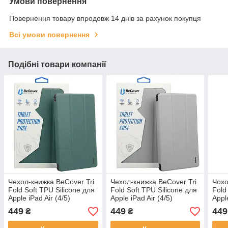
Умови повернення
Повернення товару впродовж 14 днів за рахунок покупця
Всі умови повернення
Подібні товари компанії
Чeхол-книжка BeCover Tri
Чeхол-книжка BeCover Tri
Чохо
Fold Soft TPU Silicone для
Fold Soft TPU Silicone для
Fold
Apple iPad Air (4/5)
Apple iPad Air (4/5)
Apple
2020/2022 10.9" Dark
2020/2022 10.9" Gray
2020
449
449
449
₴
₴
Green (711130)
(711132)
(711