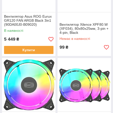
Вентилятор Asus ROG Eurux
GR120 FAN ARGB Black 3in1
(90DA00J0-B09020)
Вентилятор Xilence XPF80.W
(XF034), 80х80х25мм, 3-pin +
В наявності
4-pin, Black
5 449
Немає в наявності
₴
99
₴
Купити