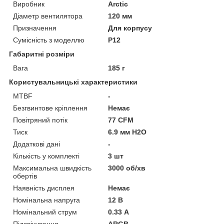
Виробник
Arctic
Діаметр вентилятора
120 мм
Призначення
Для корпусу
Сумісність з моделлю
P12
Габаритні розміри
Вага
185 г
Користувальницькі характеристики
MTBF
-
Безгвинтове кріплення
Немає
Повітряний потік
77 CFM
Тиск
6.9 мм H2O
Додаткові дані
-
Кількість у комплекті
3 шт
Максимальна швидкість
3000 об/хв
обертів
Наявність дисплея
Немає
Номінальна напруга
12 В
Номінальний струм
0.33 А