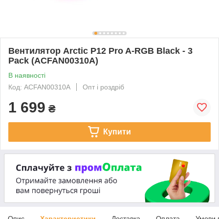
Вентилятор Arctic P12 Pro A-RGB Black - 3
Pack (ACFAN00310A)
В наявності
Код: ACFAN00310A
Опт і роздріб
1 699
₴
Купити
Опис
Характеристики
Доставка
Оплата
Умови 