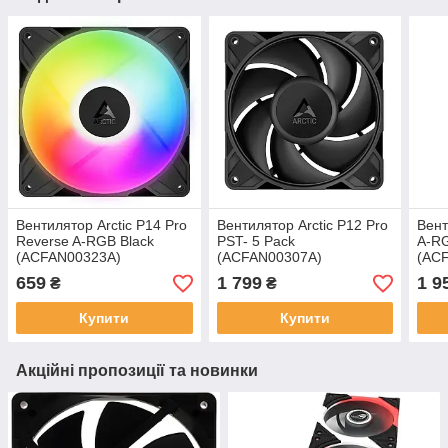
Вентилятор Arctic P14 Pro
Вентилятор Arctic P12 Pro
Вент
Reverse A-RGB Black
PST- 5 Pack
A-RG
(ACFAN00323A)
(ACFAN00307A)
(AC
659
1 799
1 9
₴
₴
Купити
Купити
Акційні пропозиції та новинки