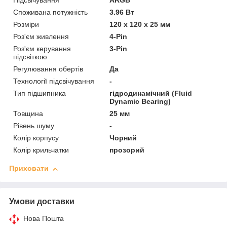
Підсвічування
ARGB
Споживана потужність
3.96 Вт
Розміри
120 х 120 х 25 мм
Роз'єм живлення
4-Pin
Роз'єм керування
3-Pin
підсвіткою
Регулювання обертів
Да
Технології підсвічування
-
Тип підшипника
гідродинамічний (Fluid
Dynamic Bearing)
Товщина
25 мм
Рівень шуму
-
Колір корпусу
Чорний
Колір крильчатки
прозорий
Приховати
Умови доставки
Нова Пошта