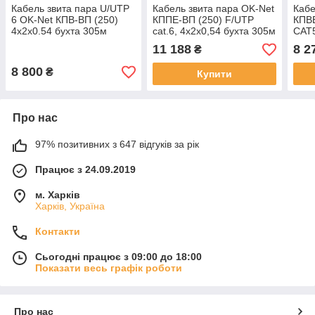
Кабель звита пара U/UTP
Кабель звита пара OK-Net
Кабе
6 OK-Net КПВ-ВП (250)
КППЕ-ВП (250) F/UTP
КПВЕ
4х2х0.54 бухта 305м
cat.6, 4х2х0,54 бухта 305м
CAT5
305 
11 188
8 2
₴
8 800
₴
Купити
Про нас
97% позитивних з 647 відгуків за рік
Працює з 24.09.2019
м. Харків
Харків, Україна
Контакти
Сьогодні працює з 09:00 до 18:00
Показати весь графік роботи
Про нас