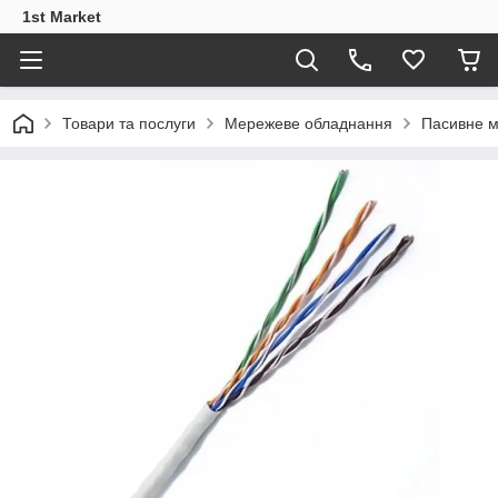
1st Market
Товари та послуги
Мережеве обладнання
Пасивне 