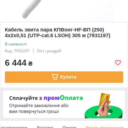
Кабель звита пара КПВонг-HF-ВП (250)
4х2х0,51 (UTP-cat.6 LSOH) 305 м (7931197)
В наявності
Код: 7931197
Опт і роздріб
6 444
₴
Купити
арактеристики
Доставка
Оплата
Умови повернення