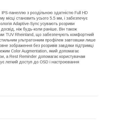
IPS-панеллю з роздільною здатністю Full HD
у місці становить усього 5.5 мм, і забезпечує
ологія Adaptive-Sync усувають розриви
досвід, ніж будь-коли раніше. Він також
аними TUV Rheinland, що забезпечують комфортний
зі стильним ультратонким профілем завтовшки лише
рвне зображення без розривів завдяки підтримці
режим Color Augmentation, який допомагає
ри, а Rest Reminder допомагає користувачам
чує легкий доступ до OSD і настроювання