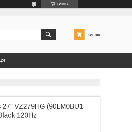
Кошик
Кошик
ЦЯ
s 27" VZ279HG (90LM0BU1-
Black 120Hz