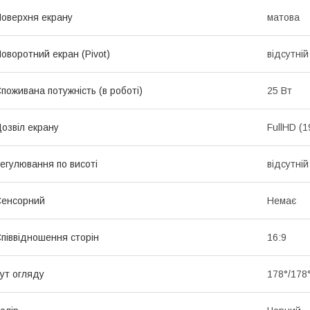
оверхня екрану
матова
оворотний екран (Pivot)
відсутній
поживана потужність (в роботі)
25 Вт
озвіл екрану
FullHD (
егулювання по висоті
відсутній
Сенсорний
Немає
піввідношення сторін
16:9
ут огляду
178°/178