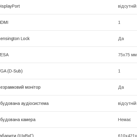
isplayPort
відсутній
HDMI
1
ensington Lock
Да
VESA
75x75 мм
GA (D-Sub)
1
езрамковий монітор
Да
будована аудіосистема
відсутній
будована камера
Немає
абарити (ШхВхГ)
610х421х