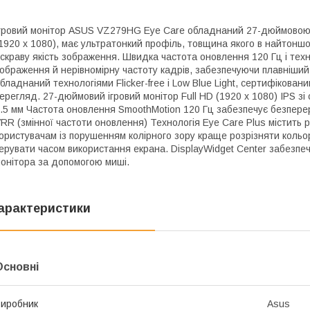
гровий монітор ASUS VZ279HG Eye Care обладнаний 27-дюймовою 
1920 x 1080), має ультратонкий профіль, товщина якого в найтоншом
скраву якість зображення. Швидка частота оновлення 120 Гц і техн
ображення й нерівномірну частоту кадрів, забезпечуючи плавніший 
бладнаний технологіями Flicker-free і Low Blue Light, сертифіков
ерегляд. 27-дюймовий ігровий монітор Full HD (1920 x 1080) IPS 
.5 мм Частота оновлення SmoothMotion 120 Гц забезпечує безпере
RR (змінної частоти оновлення) Технологія Eye Care Plus містить 
ористувачам із порушенням колірного зору краще розрізняти кольо
ерувати часом використання екрана. DisplayWidget Center забезпе
онітора за допомогою миші.
арактеристики
Основні
иробник
Asus