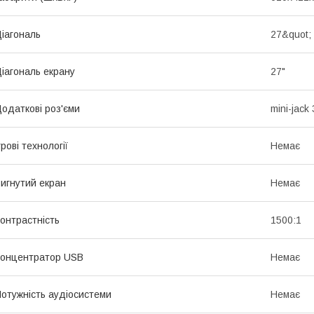
іагональ
27&quot; 
іагональ екрану
27"
одаткові роз'єми
mini-jack
грові технології
Немає
игнутий екран
Немає
онтрастність
1500:1
онцентратор USB
Немає
отужність аудіосистеми
Немає