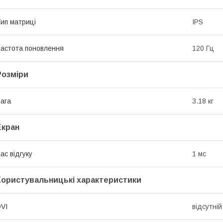
ип матриці
IPS
астота поновлення
120 Гц
Розміри
ага
3.18 кг
Екран
ас відгуку
1 мс
Користувальницькі характеристики
VI
відсутній