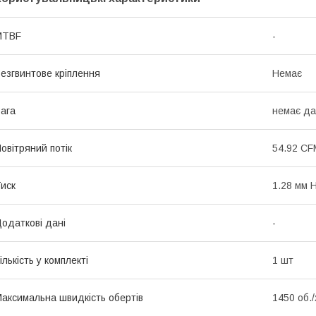
MTBF
-
езгвинтове кріплення
Немає
ага
немає да
овітряний потік
54.92 CF
иск
1.28 мм 
одаткові дані
-
ількість у комплекті
1 шт
аксимальна швидкість обертів
1450 об./