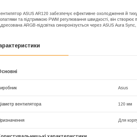
ентилятор ASUS AR120 забезпечує ефективне охолодження й тиху
опатями та підтримкою PWM регулювання швидкості, він створює по
дресована ARGB-підсвітка синхронізується через ASUS Aura Sync
арактеристики
Основні
иробник
Asus
іаметр вентилятора
120 мм
ризначення
Для корп
Користувальницькі характеристики