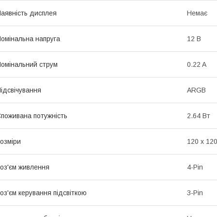
аявність дисплея
Немає
омінальна напруга
12 В
омінальний струм
0.22 A
ідсвічування
ARGB
поживана потужність
2.64 Вт
озміри
120 х 120
оз'єм живлення
4-Pin
оз'єм керування підсвіткою
3-Pin