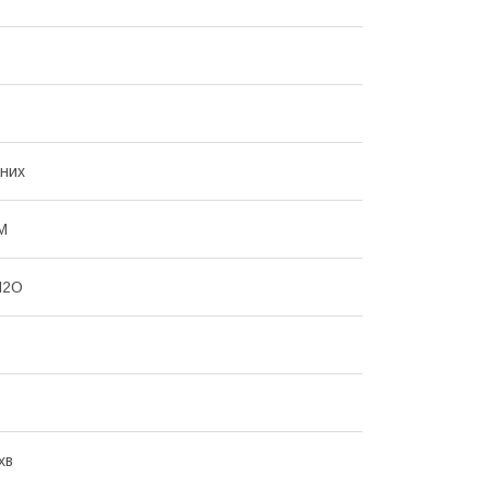
них
M
H2O
хв