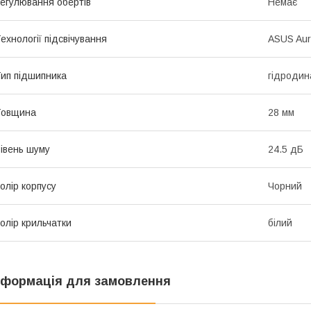
егулювання обертів
Немає
ехнології підсвічування
ASUS Aur
ип підшипника
гідродина
Товщина
28 мм
івень шуму
24.5 дБ
олір корпусу
Чорний
олір крильчатки
білий
нформація для замовлення