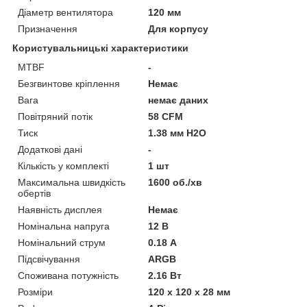
Діаметр вентилятора
120 мм
Призначення
Для корпусу
Користувальницькі характеристики
MTBF
-
Безгвинтове кріплення
Немає
Вага
немає даних
Повітряний потік
58 CFM
Тиск
1.38 мм H2O
Додаткові дані
-
Кількість у комплекті
1 шт
Максимальна швидкість
1600 об./хв
обертів
Наявність дисплея
Немає
Номінальна напруга
12 В
Номінальний струм
0.18 А
Підсвічування
ARGB
Споживана потужність
2.16 Вт
Розміри
120 х 120 х 28 мм