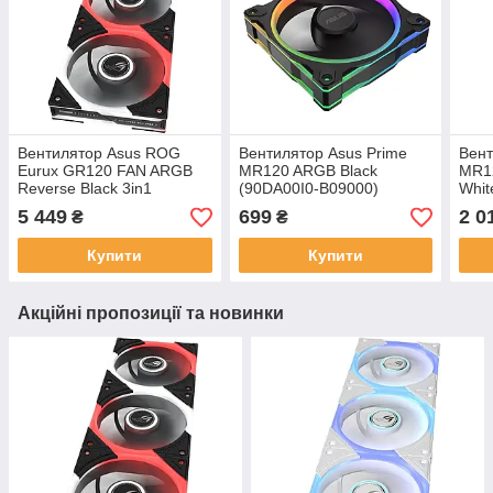
Вентилятор Asus ROG
Вентилятор Asus Prime
Вент
Eurux GR120 FAN ARGB
MR120 ARGB Black
MR1
Reverse Black 3in1
(90DA00I0-B09000)
Whit
(90DA00K0-B09020)
B09
5 449
699
2 0
₴
₴
Купити
Купити
Акційні пропозиції та новинки