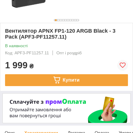
Вентилятор APNX FP1-120 ARGB Black - 3
Pack (APF3-PF11257.11)
В наявності
Код: APF3-PF11257.11
Опт і роздріб
1 999
₴
Купити
Опис
Характеристики
Доставка
Оплата
Умови 