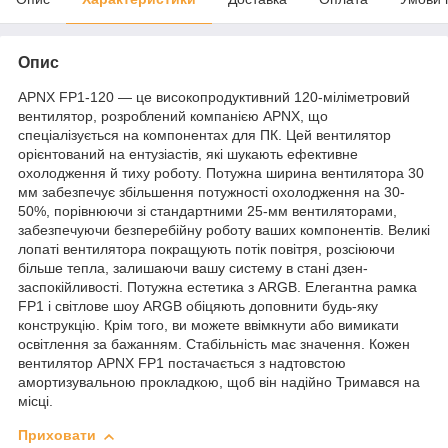
Опис
APNX FP1-120 — це високопродуктивний 120-міліметровий
вентилятор, розроблений компанією APNX, що
спеціалізується на компонентах для ПК. Цей вентилятор
орієнтований на ентузіастів, які шукають ефективне
охолодження й тиху роботу. Потужна ширина вентилятора 30
мм забезпечує збільшення потужності охолодження на 30-
50%, порівнюючи зі стандартними 25-мм вентиляторами,
забезпечуючи безперебійну роботу ваших компонентів. Великі
лопаті вентилятора покращують потік повітря, розсіюючи
більше тепла, залишаючи вашу систему в стані дзен-
заспокійливості. Потужна естетика з ARGB. Елегантна рамка
FP1 і світлове шоу ARGB обіцяють доповнити будь-яку
конструкцію. Крім того, ви можете ввімкнути або вимикати
освітлення за бажанням. Стабільність має значення. Кожен
вентилятор APNX FP1 постачається з надтовстою
амортизувальною прокладкою, щоб він надійно Тримався на
місці.
Приховати