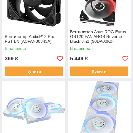
Вентилятор Asus ROG Eurux
Вентилятор ArcticP12 Pro
GR120 FAN ARGB Reverse
PST LN (ACFAN00343A)
Black 3in1 (90DA00K0-
B09020)
В наявності
В наявності
369
5 449
₴
₴
Купити
Купити