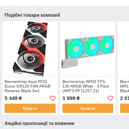
Подібні товари компанії
Вентилятор Asus ROG
Вентилятор APNX FP1-
Вент
Eurux GR120 FAN ARGB
120 ARGB White - 3 Pack
MR1
Reverse Black 3in1
(APF3-PF11257.21)
Blac
(90DA00K0-B09020)
B09
5 449
1 999
2 0
₴
₴
Купити
Купити
Акційні пропозиції та новинки