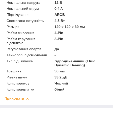
Номінальна напруга
12 В
Номінальний струм
0.4 A
Підсвічування
ARGB
Споживана потужність
4.8 Вт
Розміри
120 х 120 х 30 мм
Роз'єм живлення
4-Pin
Роз'єм керування
3-Pin
підсвіткою
Регулювання обертів
Да
Технології підсвічування
-
Тип підшипника
гідродинамічний (Fluid
Dynamic Bearing)
Товщина
30 мм
Рівень шуму
33.2 дБ
Колір корпусу
Чорний
Колір крильчатки
білий
Приховати