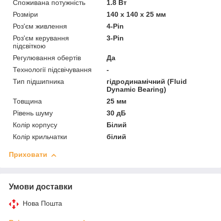
Споживана потужність
1.8 Вт
Розміри
140 х 140 х 25 мм
Роз'єм живлення
4-Pin
Роз'єм керування
3-Pin
підсвіткою
Регулювання обертів
Да
Технології підсвічування
-
Тип підшипника
гідродинамічний (Fluid
Dynamic Bearing)
Товщина
25 мм
Рівень шуму
30 дБ
Колір корпусу
Білий
Колір крильчатки
білий
Приховати
Умови доставки
Нова Пошта