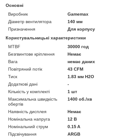
Основні
Виробник
Gamemax
Діаметр вентилятора
140 мм
Призначення
Для корпусу
Користувальницькі характеристики
MTBF
30000 год
Безгвинтове кріплення
Немає
Вага
немає даних
Повітряний потік
43 CFM
Тиск
1.83 мм H2O
Додаткові дані
-
Кількість у комплекті
1 шт
Максимальна швидкість
1400 об./хв
обертів
Наявність дисплея
Немає
Номінальна напруга
12 В
Номінальний струм
0.15 A
Підсвічування
ARGB