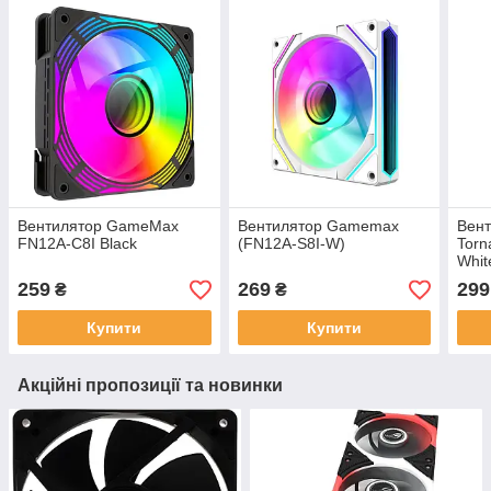
Вентилятор GameMax
Вентилятор Gamemax
Вен
FN12A-C8I Black
(FN12A-S8I-W)
Tor
Whit
259
269
299
₴
₴
Купити
Купити
Акційні пропозиції та новинки