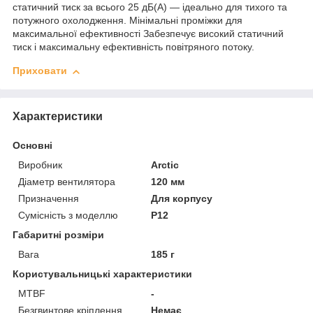
статичний тиск за всього 25 дБ(A) — ідеально для тихого та
потужного охолодження. Мінімальні проміжки для
максимальної ефективності Забезпечує високий статичний
тиск і максимальну ефективність повітряного потоку.
Приховати
Характеристики
Основні
Виробник
Arctic
Діаметр вентилятора
120 мм
Призначення
Для корпусу
Сумісність з моделлю
P12
Габаритні розміри
Вага
185 г
Користувальницькі характеристики
MTBF
-
Безгвинтове кріплення
Немає