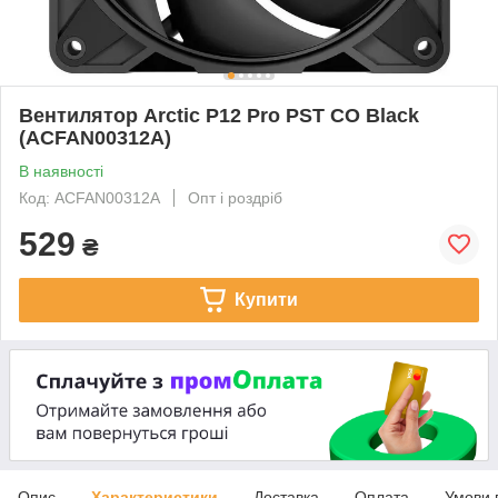
Вентилятор Arctic P12 Pro PST CO Black
(ACFAN00312A)
В наявності
Код: ACFAN00312A
Опт і роздріб
529
₴
Купити
Опис
Характеристики
Доставка
Оплата
Умови 