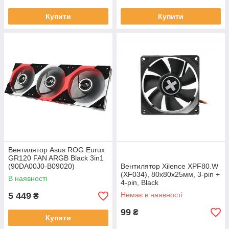
Купити
Купити
Вентилятор Asus ROG Eurux
GR120 FAN ARGB Black 3in1
(90DA00J0-B09020)
Вентилятор Xilence XPF80.W
(XF034), 80х80х25мм, 3-pin +
В наявності
4-pin, Black
5 449
Немає в наявності
₴
99
₴
Купити