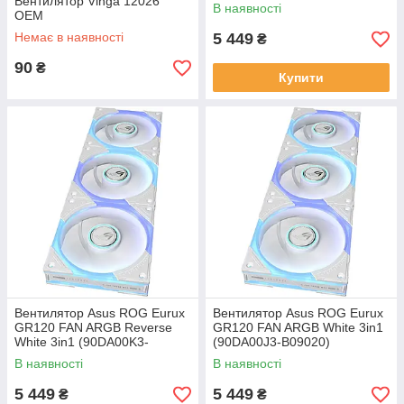
Вентилятор Vinga 12026
B09020)
В наявності
OEM
Немає в наявності
5 449
₴
90
₴
Купити
Вентилятор Asus ROG Eurux
Вентилятор Asus ROG Eurux
GR120 FAN ARGB Reverse
GR120 FAN ARGB White 3in1
White 3in1 (90DA00K3-
(90DA00J3-B09020)
B09020)
В наявності
В наявності
5 449
5 449
₴
₴