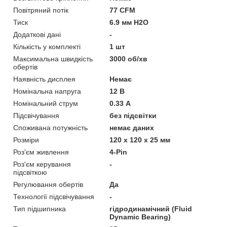
Повітряний потік
77 CFM
Тиск
6.9 мм H2O
Додаткові дані
-
Кількість у комплекті
1 шт
Максимальна швидкість
3000 об/хв
обертів
Наявність дисплея
Немає
Номінальна напруга
12 В
Номінальний струм
0.33 А
Підсвічування
без підсвітки
Споживана потужність
немає даних
Розміри
120 х 120 х 25 мм
Роз'єм живлення
4-Pin
Роз'єм керування
-
підсвіткою
Регулювання обертів
Да
Технології підсвічування
-
Тип підшипника
гідродинамічний (Fluid
Dynamic Bearing)