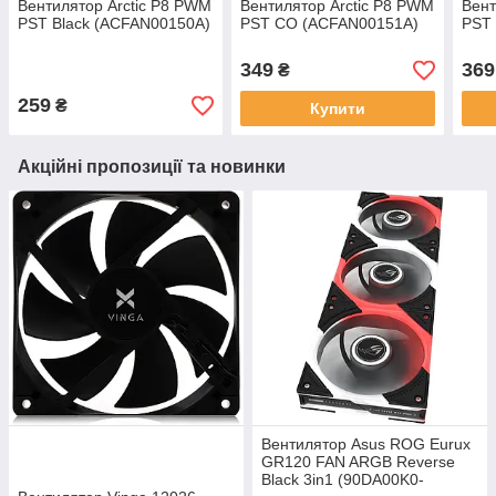
Вентилятор Arctic P8 PWM
Вентилятор Arctic P8 PWM
Вент
PST Black (ACFAN00150A)
PST CO (ACFAN00151A)
PST
349
369
₴
259
₴
Купити
Акційні пропозиції та новинки
Вентилятор Asus ROG Eurux
GR120 FAN ARGB Reverse
Black 3in1 (90DA00K0-