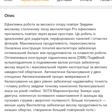
Опис
Ефективна робота за високого опору повітря Завдяки
високому статичному тиску вентилятори Pro ефективно
проганяють повітря через вузькі простори. Це робить їх
ідеальними для радіаторів, перфорованих панелей і сітчастих
фільтрів. Максимальна продуктивність, переосмислена
Оновлена конструкція лопатей вентилятора забезпечує
оптимальний баланс між продуктивністю та плавністю роботи.
Оптимізована конструкція підшипника-вала (DBB) Подвійний
кулькопідшипник із подовженим валом ротора забезпечує
високу міцність і максимальний термін експлуатації за високих
швидкостей обертання. Автоматичне балансування у двох
площинах Автоматизований процес вимірювання й
балансування на двох рівнях забезпечує надзвичайну точність
і плавну роботу завдяки точному нанесенню балансувальної
маси на різній глибині. SOTA Мікроконтролер Знижує шум
двигуна, компенсує коливання навантаження й захищає від
пускових струмів і зворотної полярності. Більше потужності —
менше шуму Вентилятор забезпечує високу продуктивність на
низьких обертах, створюючи більший повітряний потік і